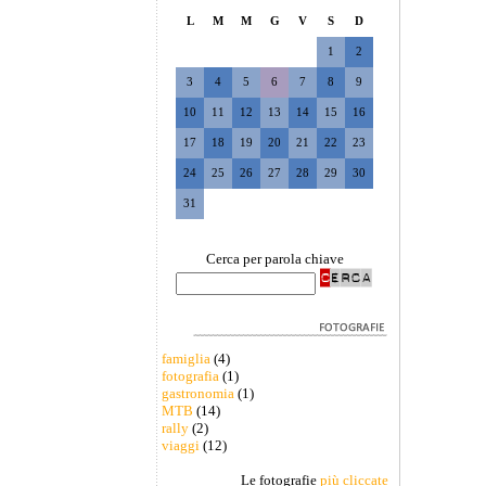
L
M
M
G
V
S
D
1
2
3
4
5
6
7
8
9
10
11
12
13
14
15
16
17
18
19
20
21
22
23
24
25
26
27
28
29
30
31
Cerca per parola chiave
famiglia
(4)
fotografia
(1)
gastronomia
(1)
MTB
(14)
rally
(2)
viaggi
(12)
Le fotografie
più cliccate