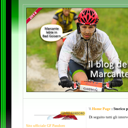
\\
Home Page
: Storico 
Di seguito tutti gli inter
Sito ufficiale GF Pandoro