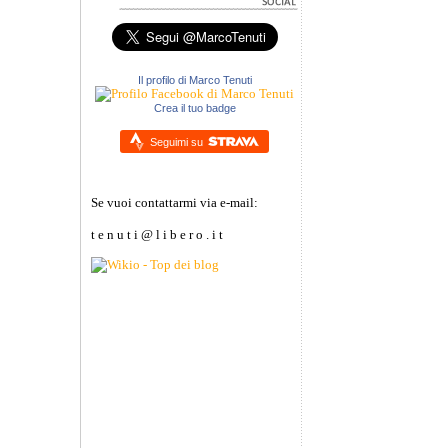
Il profilo di Marco Tenuti
Crea il tuo badge
Seguimi su
Se vuoi contattarmi via e-mail:
t e n u t i @ l i b e r o . i t