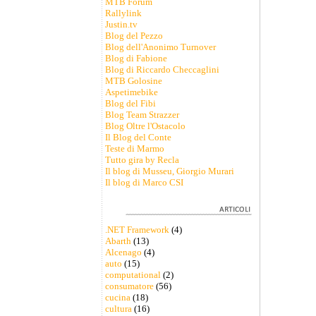
MTB Forum
Rallylink
Justin.tv
Blog del Pezzo
Blog dell'Anonimo Turnover
Blog di Fabione
Blog di Riccardo Checcaglini
MTB Golosine
Aspetimebike
Blog del Fibi
Blog Team Strazzer
Blog Oltre l'Ostacolo
Il Blog del Conte
Teste di Marmo
Tutto gira by Recla
Il blog di Musseu, Giorgio Murari
Il blog di Marco CSI
.NET Framework
(4)
Abarth
(13)
Alcenago
(4)
auto
(15)
computational
(2)
consumatore
(56)
cucina
(18)
cultura
(16)