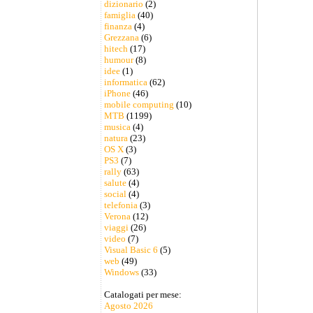
dizionario
(2)
famiglia
(40)
finanza
(4)
Grezzana
(6)
hitech
(17)
humour
(8)
idee
(1)
informatica
(62)
iPhone
(46)
mobile computing
(10)
MTB
(1199)
musica
(4)
natura
(23)
OS X
(3)
PS3
(7)
rally
(63)
salute
(4)
social
(4)
telefonia
(3)
Verona
(12)
viaggi
(26)
video
(7)
Visual Basic 6
(5)
web
(49)
Windows
(33)
Catalogati per mese:
Agosto 2026