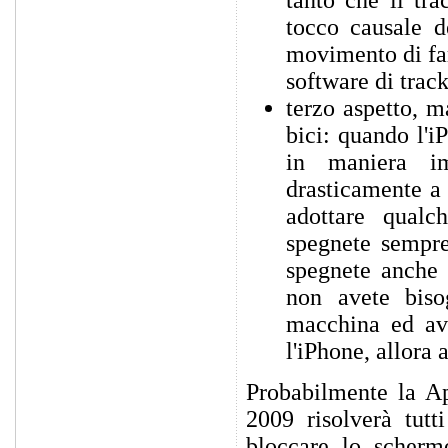
tanto che il tr
tocco causale d
movimento di far
software di trac
terzo aspetto, m
bici: quando l'i
in maniera im
drasticamente a 
adottare qualc
spegnete sempre
spegnete anche 
non avete biso
macchina ed ave
l'iPhone, allora 
Probabilmente la Ap
2009 risolverà tutt
bloccare lo scherm