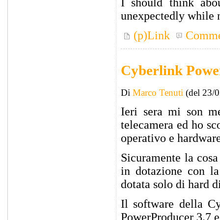
I should think abo
unexpectedly while 
(p)Link
Comme
Cyberlink Powe
Di
Marco Tenuti
(del 23/
Ieri sera mi son me
telecamera ed ho sco
operativo e hardwar
Sicuramente la cosa 
in dotazione con 
dotata solo di hard 
Il software della C
PowerProducer 3.7 