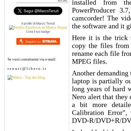
installed from 
PowerProducer 3.7,
camcorder! The vide
Il profilo di Marco Tenuti
the software and it 
Crea il tuo badge
Here it is the trick
Seguimi su
copy the files from
rename each file fr
Se vuoi contattarmi via e-mail:
MPEG files.
t e n u t i @ l i b e r o . i t
Another demanding t
laptop is partially 
long years of hard
Nero alert that they
a bit more detaile
Calibration Error"
DVD-R/DVD+R/DVD-RW