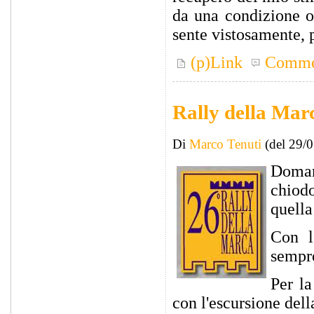
da una condizione ot
sente vistosamente, p
(p)Link
Comme
Rally della Mar
Di
Marco Tenuti
(del 29/
Doman
chiodo
quella 
Con l
sempre
Per la
con l'escursione del