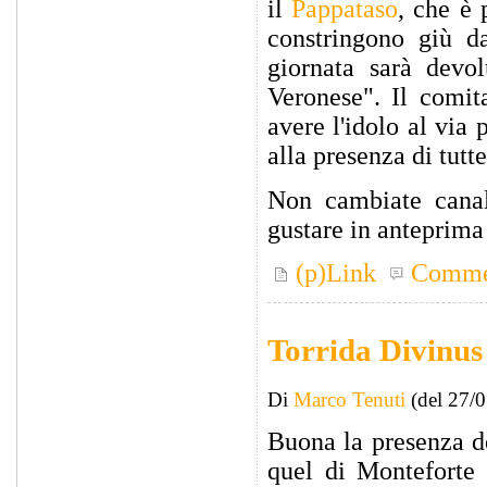
il
Pappataso
, che è 
constringono giù da
giornata sarà devo
Veronese". Il comit
avere l'idolo al via
alla presenza di tutt
Non cambiate canal
gustare in anteprima
(p)Link
Comme
Torrida Divinus
Di
Marco Tenuti
(del 27/
Buona la presenza d
quel di Monteforte