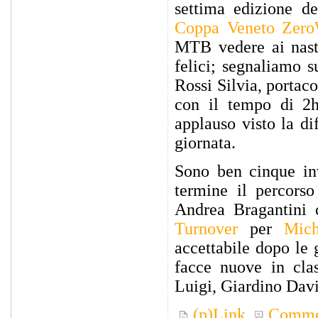
settima edizione d
Coppa Veneto Zer
MTB vedere ai nast
felici; segnaliamo s
Rossi Silvia, portac
con il tempo di 2
applauso visto la di
giornata.
Sono ben cinque inv
termine il percors
Andrea Bragantini 
Turnover
per
Mich
accettabile dopo le 
facce nuove in cla
Luigi, Giardino Davi
(p)Link
Comme