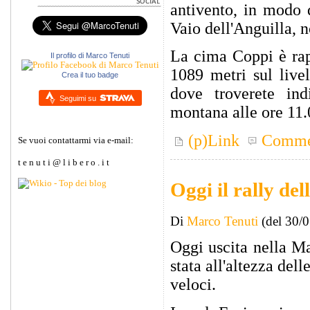
antivento, in modo d
Vaio dell'Anguilla, 
La cima Coppi è rap
Il profilo di Marco Tenuti
1089 metri sul live
Crea il tuo badge
dove troverete indi
Seguimi su
montana alle ore 11.
(p)Link
Comme
Se vuoi contattarmi via e-mail:
t e n u t i @ l i b e r o . i t
Oggi il rally de
Di
Marco Tenuti
(del 30/
Oggi uscita nella M
stata all'altezza del
veloci.