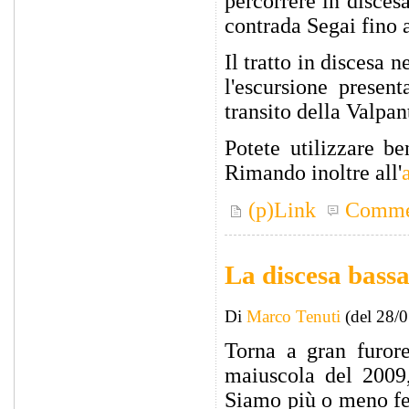
percorrere in disces
contrada Segai fino 
Il tratto in discesa 
l'escursione presen
transito della Valpant
Potete utilizzare b
Rimando inoltre all'
(p)Link
Comme
La discesa bassa
Di
Marco Tenuti
(del 28/
Torna a gran furor
maiuscola del 2009,
Siamo più o meno fer