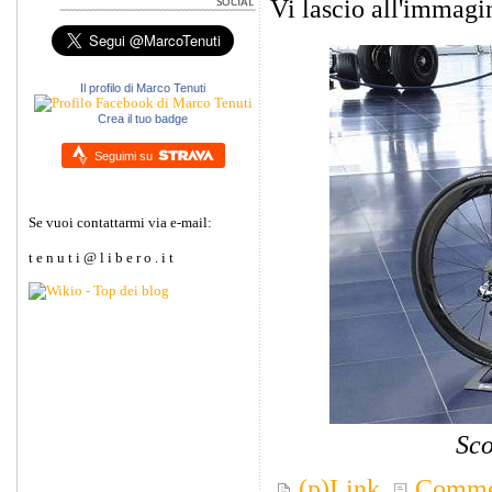
Vi lascio all'immagin
Il profilo di Marco Tenuti
Crea il tuo badge
Seguimi su
Se vuoi contattarmi via e-mail:
t e n u t i @ l i b e r o . i t
Sco
(p)Link
Comme