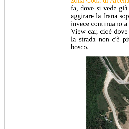
zona Coda di Alcen
fa, dove si vede già
aggirare la frana so
invece continuano a 
View car, cioè dove 
la strada non c'è p
bosco.