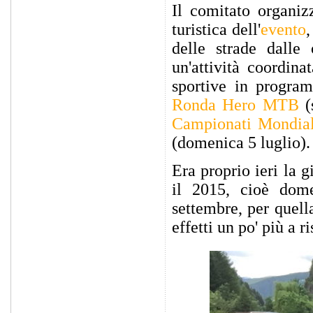
Il comitato organiz
turistica dell'
evento
,
delle strade dalle
un'attività coordina
sportive in progra
Ronda Hero MTB
(s
Campionati Mondia
(domenica 5 luglio).
Era proprio ieri la 
il 2015, cioè dom
settembre, per quell
effetti un po' più a r