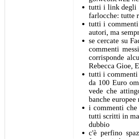
tutti i link degl
farlocche: tutte
tutti i commenti
autori, ma semp
se cercate su F
commenti messi,
corrisponde alc
Rebecca Gioe, E
tutti i commenti 
da 100 Euro oma
vede che atting
banche europee n
i commenti che 
tutti scritti in 
dubbio
c'è perfino sp