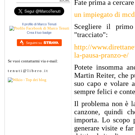
Fate prima a cercare
un impiegato di mcd
Il profilo di Marco Tenuti
Scegliere il prim
Crea il tuo badge
"tracciato":
Seguimi su
http://www.direttane
la-pausa-pranzo-e/
Se vuoi contattarmi via e-mail:
Potete insomma anch
t e n u t i @ l i b e r o . i t
Martin Reiter, che p
suo capo e volare a
sempre felici e conte
Il problema non è la
canzone, quindi che
importa. Lo scopo p
generare visite e far