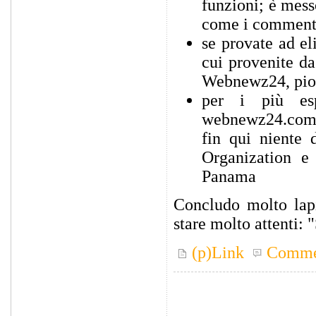
funzioni; è mess
come i commenti 
se provate ad el
cui provenite d
Webnewz24, piom
per i più es
webnewz24.com, s
fin qui niente 
Organization 
Panama
Concludo molto lapi
stare molto attenti: 
(p)Link
Comme