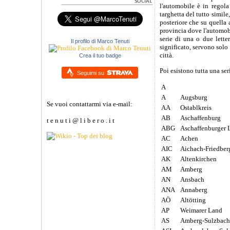
l'automobile è in regola
targhetta del tutto simile
posteriore che su quella 
provincia dove l'automobi
serie di una o due lette
Il profilo di Marco Tenuti
significato, servono solo 
città.
Crea il tuo badge
Poi esistono tutta una ser
Seguimi su
A
A
Augsburg
Se vuoi contattarmi via e-mail:
AA
Ostablkreis
AB
Aschaffenburg
t e n u t i @ l i b e r o . i t
ABG
Aschaffenburger 
AC
Achen
AIC
Aichach-Friedber
AK
Altenkirchen
AM
Amberg
AN
Ansbach
ANA
Annaberg
AÖ
Altötting
AP
Weimarer Land
AS
Amberg-Sulzbach