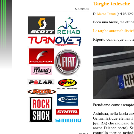
Targhe tedesche
Di
Marco Tenuti
(del 06/12/
Ecco una breve, ma effica
Le targhe automobilistic
Riporto comunque un breve
Prendiamo come esempio l
A sinistra, nella fascia a
Germania), due elementi c
(qui RA) che indicano la 
anche l'elenco sotto). S
controllo tecnico period