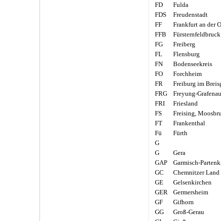
FD
Fulda
FDS
Freudenstadt
FF
Frankfurt an der 
FFB
Fürsternfeldbruck
FG
Freiberg
FL
Flensburg
FN
Bodenseekreis
FO
Forchheim
FR
Freiburg im Breis
FRG
Freyung-Grafena
FRI
Friesland
FS
Freising, Moosbr
FT
Frankenthal
Fü
Fürth
G
G
Gera
GAP
Garmisch-Partenk
GC
Chemnitzer Land
GE
Gelsenkirchen
GER
Germersheim
GF
Gifhorn
GG
Groß-Gerau