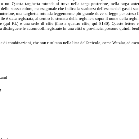
 o no. Questa targhetta rotonda si trova nella targa posteriore, nella targa ante
, dello stesso colore, ma esagonale che indica la scadenza dell'esame del gas di scar
anteriore, una targhetta rotonda leggermente più grande dove si legge per esteso i
le è stata registrata, al centro lo stemma della regione e sopra il nome della regio
re (qui KL) e una serie di cifre (fino a quattro cifre, qui 8136). Queste lettere
a distinguere le automobili registrate in una città o provincia, possono quindi benis
ie di combinazioni, che non risultano nella lista dell'articolo, come Wetzlar, ad ese
Land
g