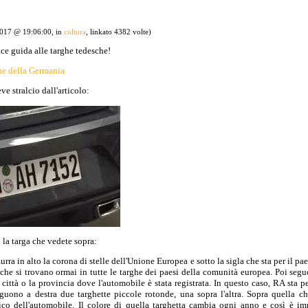
2017 @ 19:06:00, in
cultura
, linkato 4382 volte)
ce guida alle targhe tedesche!
he della Germania
 stralcio dall'articolo:
a targa che vedete sopra:
zzurra in alto la corona di stelle dell'Unione Europea e sotto la sigla che sta per il p
he si trovano ormai in tutte le targhe dei paesi della comunità europea. Poi seguo
città o la provincia dove l'automobile è stata registrata. In questo caso, RA sta per
eguono a destra due targhette piccole rotonde, una sopra l'altra. Sopra quella c
ico dell'automobile. Il colore di quella targhetta cambia ogni anno e così è i