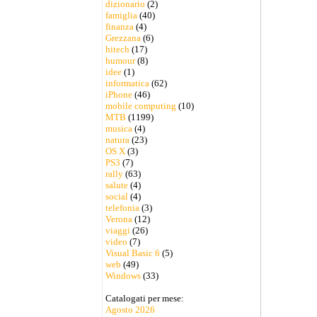
dizionario
(2)
famiglia
(40)
finanza
(4)
Grezzana
(6)
hitech
(17)
humour
(8)
idee
(1)
informatica
(62)
iPhone
(46)
mobile computing
(10)
MTB
(1199)
musica
(4)
natura
(23)
OS X
(3)
PS3
(7)
rally
(63)
salute
(4)
social
(4)
telefonia
(3)
Verona
(12)
viaggi
(26)
video
(7)
Visual Basic 6
(5)
web
(49)
Windows
(33)
Catalogati per mese:
Agosto 2026