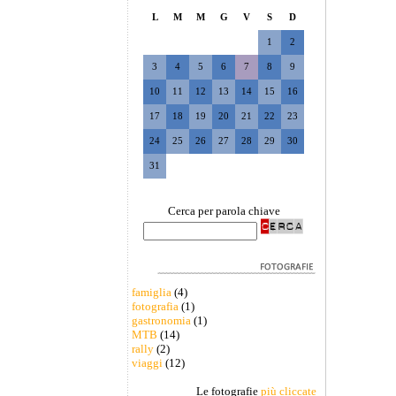
L
M
M
G
V
S
D
1
2
3
4
5
6
7
8
9
10
11
12
13
14
15
16
17
18
19
20
21
22
23
24
25
26
27
28
29
30
31
Cerca per parola chiave
famiglia
(4)
fotografia
(1)
gastronomia
(1)
MTB
(14)
rally
(2)
viaggi
(12)
Le fotografie
più cliccate