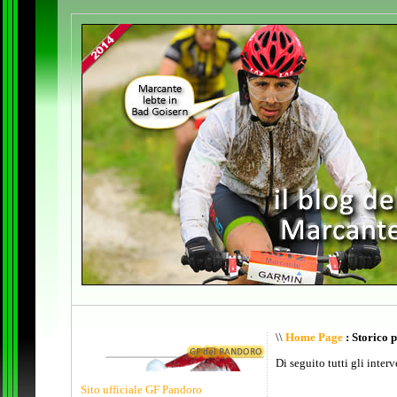
\\
Home Page
: Storico 
Di seguito tutti gli inter
Sito ufficiale GF Pandoro