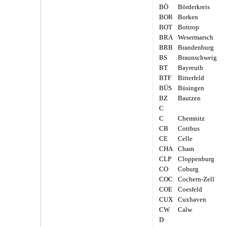
BÖ
Börderkreis
BOR
Borken
BOT
Bottrop
BRA
Wesermarsch
BRB
Brandenburg
BS
Braunschweig
BT
Bayreuth
BTF
Bitterfeld
BÜS
Büsingen
BZ
Bautzen
C
C
Chemnitz
CB
Cottbus
CE
Celle
CHA
Cham
CLP
Cloppenburg
CO
Coburg
COC
Cochern-Zell
COE
Coesfeld
CUX
Cuxhaven
CW
Calw
D