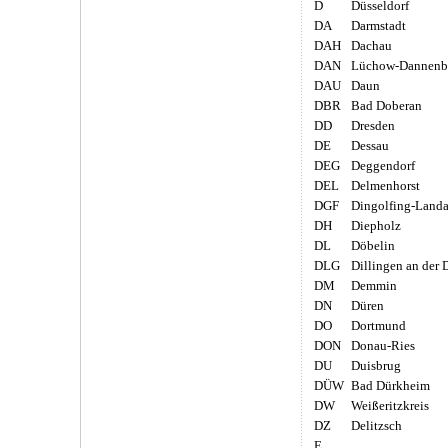
D
Düsseldorf
DA
Darmstadt
DAH
Dachau
DAN
Lüchow-Dannenb
DAU
Daun
DBR
Bad Doberan
DD
Dresden
DE
Dessau
DEG
Deggendorf
DEL
Delmenhorst
DGF
Dingolfing-Land
DH
Diepholz
DL
Döbelin
DLG
Dillingen an der
DM
Demmin
DN
Düren
DO
Dortmund
DON
Donau-Ries
DU
Duisbrug
DÜW
Bad Dürkheim
DW
Weißeritzkreis
DZ
Delitzsch
E