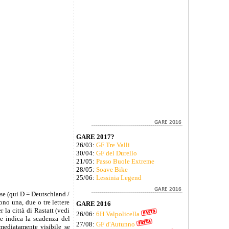
GARE 2017?
26/03:
GF Tre Valli
30/04:
GF del Durello
21/05:
Passo Buole Extreme
28/05:
Soave Bike
25/06:
Lessinia Legend
aese (qui D = Deutschland /
no una, due o tre lettere
GARE 2016
 la città di Rastatt (vedi
26/06:
6H Valpolicella
he indica la scadenza del
27/08:
GF d'Autunno
mmediatamente visibile se