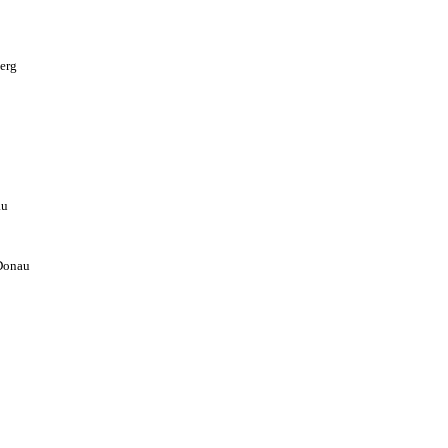
erg
au
 Donau