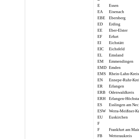
E
Essen
EA
Eisenach
EBE
Ebersberg
ED
Erding
EE
Eber-Elster
EF
Erfurt
EI
Eichstätt
EIC
Eichsfeld
EL
Emsland
EM
Emmendingen
EMD
Emden
EMS
Rhein-Lahn-Kreis
EN
Ennepe-Ruhr-Kre
ER
Erlangen
ERB
Odenwaldkreis
ERH
Erlangen-Höchsta
ES
Esslingen am Nec
ESW
Werra-Meißner-Kr
EU
Euskirchen
F
F
Frankfurt am Mai
FB
Wetteraukreis