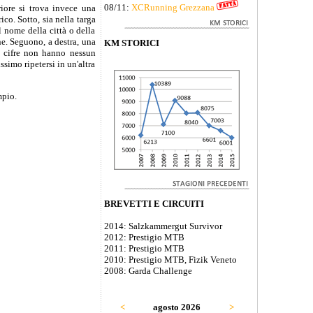
08/11:
XCRunning Grezzana
riore si trova invece una
ico. Sotto, sia nella targa
l nome della città o della
ne. Seguono, a destra, una
KM STORICI
 e cifre non hanno nessun
simo ripetersi in un'altra
mpio.
BREVETTI E CIRCUITI
2014: Salzkammergut Survivor
2012: Prestigio MTB
2011: Prestigio MTB
2010: Prestigio MTB, Fizik Veneto
2008: Garda Challenge
<
agosto 2026
>