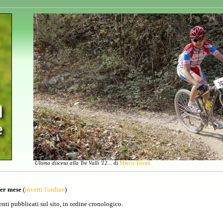
Ultima discesa alla Tre Valli '12...
di
Marco Tenuti
per mese
(
inverti l'ordine
)
venti pubblicati sul sito, in ordine cronologico.