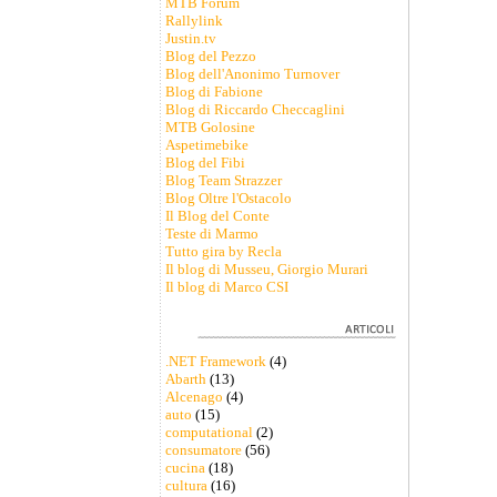
MTB Forum
Rallylink
Justin.tv
Blog del Pezzo
Blog dell'Anonimo Turnover
Blog di Fabione
Blog di Riccardo Checcaglini
MTB Golosine
Aspetimebike
Blog del Fibi
Blog Team Strazzer
Blog Oltre l'Ostacolo
Il Blog del Conte
Teste di Marmo
Tutto gira by Recla
Il blog di Musseu, Giorgio Murari
Il blog di Marco CSI
.NET Framework
(4)
Abarth
(13)
Alcenago
(4)
auto
(15)
computational
(2)
consumatore
(56)
cucina
(18)
cultura
(16)