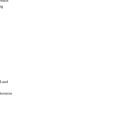
zbach
rg
 Land
berstein