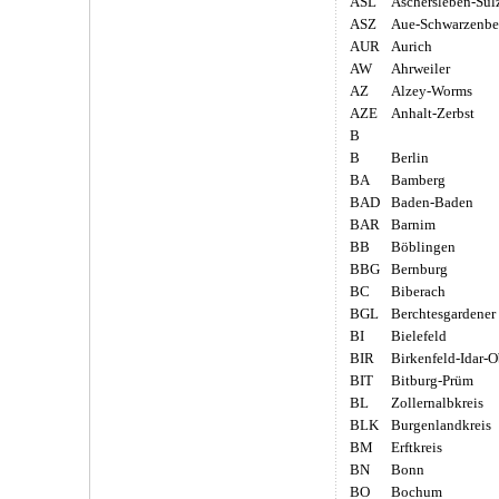
ASL
Aschersleben-Sul
ASZ
Aue-Schwarzenbe
AUR
Aurich
AW
Ahrweiler
AZ
Alzey-Worms
AZE
Anhalt-Zerbst
B
B
Berlin
BA
Bamberg
BAD
Baden-Baden
BAR
Barnim
BB
Böblingen
BBG
Bernburg
BC
Biberach
BGL
Berchtesgardener
BI
Bielefeld
BIR
Birkenfeld-Idar-O
BIT
Bitburg-Prüm
BL
Zollernalbkreis
BLK
Burgenlandkreis
BM
Erftkreis
BN
Bonn
BO
Bochum