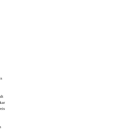
is
dt
kar
eis
n