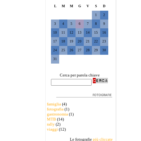
L
M
M
G
V
S
D
1
2
3
4
5
6
7
8
9
10
11
12
13
14
15
16
17
18
19
20
21
22
23
24
25
26
27
28
29
30
31
Cerca per parola chiave
famiglia
(4)
fotografia
(1)
gastronomia
(1)
MTB
(14)
rally
(2)
viaggi
(12)
Le fotografie
più cliccate