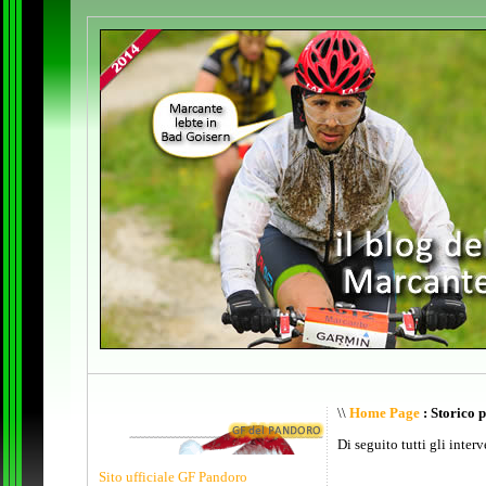
\\
Home Page
: Storico 
Di seguito tutti gli inter
Sito ufficiale GF Pandoro