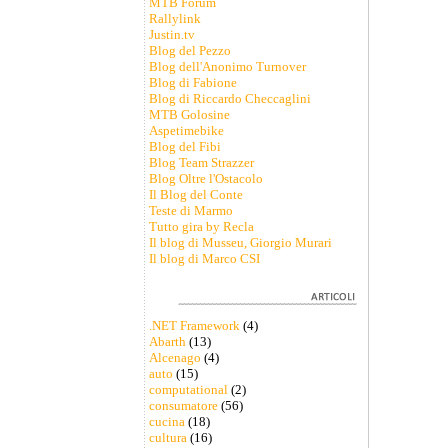
MTB Forum
Rallylink
Justin.tv
Blog del Pezzo
Blog dell'Anonimo Turnover
Blog di Fabione
Blog di Riccardo Checcaglini
MTB Golosine
Aspetimebike
Blog del Fibi
Blog Team Strazzer
Blog Oltre l'Ostacolo
Il Blog del Conte
Teste di Marmo
Tutto gira by Recla
Il blog di Musseu, Giorgio Murari
Il blog di Marco CSI
.NET Framework
(4)
Abarth
(13)
Alcenago
(4)
auto
(15)
computational
(2)
consumatore
(56)
cucina
(18)
cultura
(16)