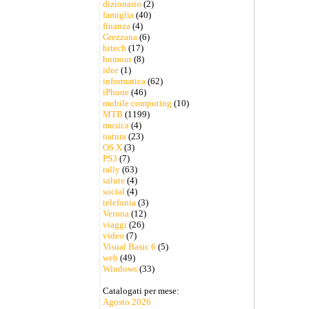
dizionario
(2)
famiglia
(40)
finanza
(4)
Grezzana
(6)
hitech
(17)
humour
(8)
idee
(1)
informatica
(62)
iPhone
(46)
mobile computing
(10)
MTB
(1199)
musica
(4)
natura
(23)
OS X
(3)
PS3
(7)
rally
(63)
salute
(4)
social
(4)
telefonia
(3)
Verona
(12)
viaggi
(26)
video
(7)
Visual Basic 6
(5)
web
(49)
Windows
(33)
Catalogati per mese:
Agosto 2026