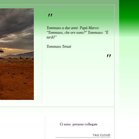
"
Tommaso a due anni: Papà Marco:
"Tommaso, che ore sono?" Tommaso: "È
tardi!"
Tommaso Tenuti
"
Ci sono
persone collegate