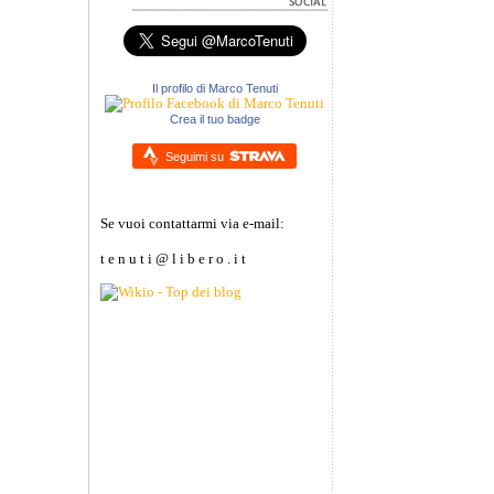
Il profilo di Marco Tenuti
Crea il tuo badge
Seguimi su
Se vuoi contattarmi via e-mail:
t e n u t i @ l i b e r o . i t