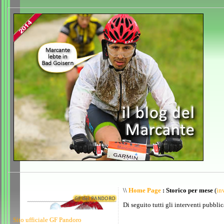
\\
Home Page
: Storico per mese
(
inv
Di seguito tutti gli interventi pubblic
Sito ufficiale GF Pandoro