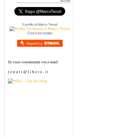
Il profilo di Marco Tenuti
Crea il tuo badge
Seguimi su
Se vuoi contattarmi via e-mail:
t e n u t i @ l i b e r o . i t