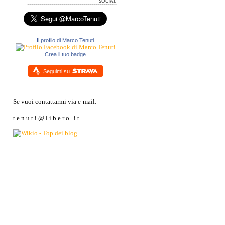
Il profilo di Marco Tenuti
Crea il tuo badge
Seguimi su
Se vuoi contattarmi via e-mail:
t e n u t i @ l i b e r o . i t