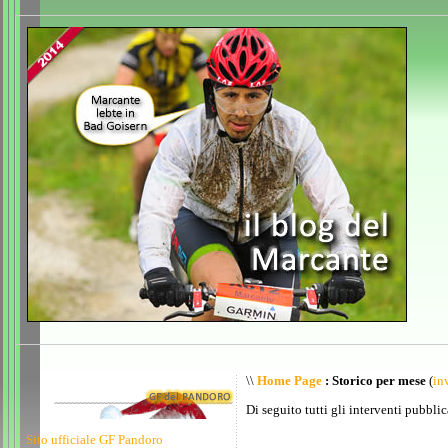
\\
Home Page
: Storico per mese
(
inv
Di seguito tutti gli interventi pubblic
Sito ufficiale GF Pandoro