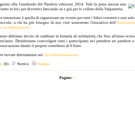
iorni alla Granfondo del Pandoro edizione 2014. Vale la pena ancora una
viamo in bici per divertirci faticando su e giù per le colline della Valpantena.
a intenzione è quella di organizzare un evento per tutti i biker veronesi e non solo,
iccolo, a chi ha più bisogno di noi, cioè sosterremo l'iniziativa dell'
Associazio
ia na chakula bora
.
anno abbiamo deciso di cambiare la formula di solidarietà, che fino all'anno scorso
st'anno. Desideriamo coinvolgere tutti i partecipanti nel prendere un pandoro o
ssociazione dando il proprio contributo di 6 Euro.
te trovare direttamente sul
sito dell'associazione
.
ti
(0)
Storico
Stampa
Pagine:
1