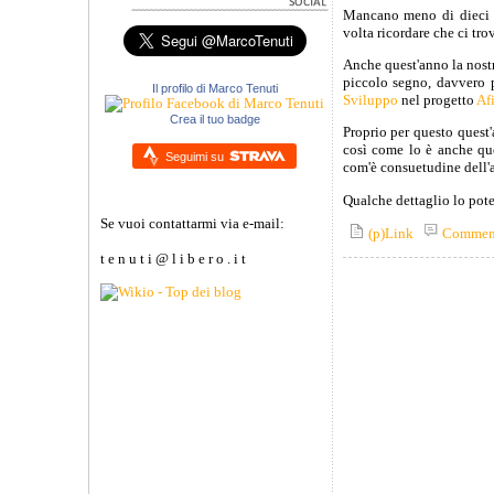
Mancano meno di dieci g
volta ricordare che ci tro
Anche quest'anno la nostr
piccolo segno, davvero p
Il profilo di Marco Tenuti
Sviluppo
nel progetto
Af
Crea il tuo badge
Proprio per questo quest'
così come lo è anche que
Seguimi su
com'è consuetudine dell'a
Qualche dettaglio lo pote
Se vuoi contattarmi via e-mail:
(p)Link
Commen
t e n u t i @ l i b e r o . i t