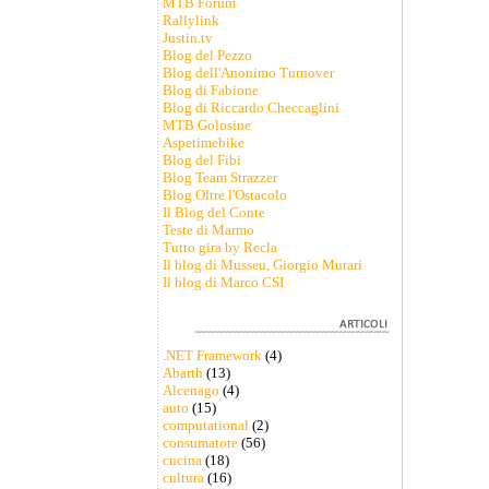
MTB Forum
Rallylink
Justin.tv
Blog del Pezzo
Blog dell'Anonimo Turnover
Blog di Fabione
Blog di Riccardo Checcaglini
MTB Golosine
Aspetimebike
Blog del Fibi
Blog Team Strazzer
Blog Oltre l'Ostacolo
Il Blog del Conte
Teste di Marmo
Tutto gira by Recla
Il blog di Musseu, Giorgio Murari
Il blog di Marco CSI
.NET Framework
(4)
Abarth
(13)
Alcenago
(4)
auto
(15)
computational
(2)
consumatore
(56)
cucina
(18)
cultura
(16)