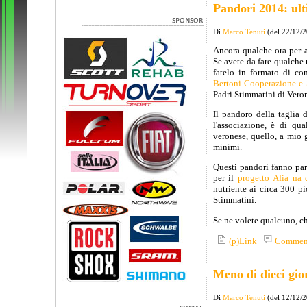
Pandori 2014: ul
Di
Marco Tenuti
(del 22/12/
Ancora qualche ora per 
Se avete da fare qualche 
fatelo in formato di con
Bertoni Cooperazione e
Padri Stimmatini di Vero
Il pandoro della taglia
l'associazione, è di qu
veronese, quello, a mio 
minimi.
Questi pandori fanno part
per il
progetto Afia na
nutriente ai circa 300 pi
Stimmatini.
Se ne volete qualcuno, ch
(p)Link
Commen
Meno di dieci gio
Di
Marco Tenuti
(del 12/12/