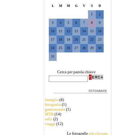
L
M
M
G
V
S
D
1
2
3
4
5
6
7
8
9
10
11
12
13
14
15
16
17
18
19
20
21
22
23
24
25
26
27
28
29
30
31
Cerca per parola chiave
famiglia
(4)
fotografia
(1)
gastronomia
(1)
MTB
(14)
rally
(2)
viaggi
(12)
Le fotografie
più cliccate