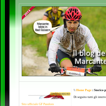
\\
Home Page
: Storico 
Di seguito tutti gli inter
Sito ufficiale GF Pandoro