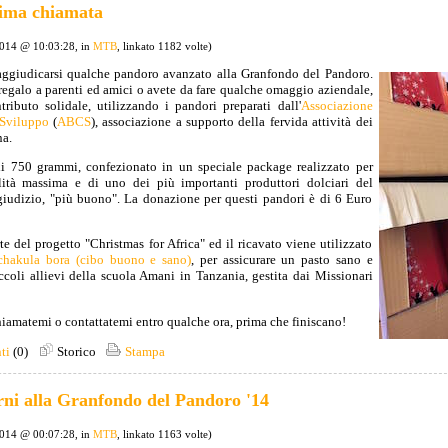
tima chiamata
2014 @ 10:03:28, in
MTB
, linkato 1182 volte)
aggiudicarsi qualche pandoro avanzato alla Granfondo del Pandoro.
regalo a parenti ed amici o avete da fare qualche omaggio aziendale,
tributo solidale, utilizzando i pandori preparati dall'
Associazione
 Sviluppo
(
ABCS
), associazione a supporto della fervida attività dei
na.
 di 750 grammi, confezionato in un speciale package realizzato per
alità massima e di uno dei più importanti produttori dolciari del
giudizio, "più buono". La donazione per questi pandori è di 6 Euro
e del progetto "Christmas for Africa" ed il ricavato viene utilizzato
 chakula bora (cibo buono e sano)
, per assicurare un pasto sano e
ccoli allievi della scuola Amani in Tanzania, gestita dai Missionari
iamatemi o contattatemi entro qualche ora, prima che finiscano!
ti
(0)
Storico
Stampa
rni alla Granfondo del Pandoro '14
2014 @ 00:07:28, in
MTB
, linkato 1163 volte)