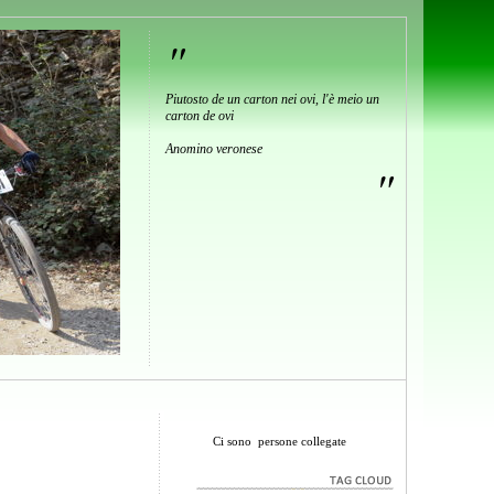
"
Piutosto de un carton nei ovi, l'è meio un
carton de ovi
Anomino veronese
"
Ci sono
persone collegate