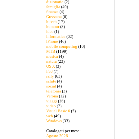
dizionario
(2)
famiglia
(40)
finanza
(4)
Grezzana
(6)
hitech
(17)
humour
(8)
idee
(1)
informatica
(62)
iPhone
(46)
mobile computing
(10)
MTB
(1199)
musica
(4)
natura
(23)
OS X
(3)
PS3
(7)
rally
(63)
salute
(4)
social
(4)
telefonia
(3)
Verona
(12)
viaggi
(26)
video
(7)
Visual Basic 6
(5)
web
(49)
Windows
(33)
Catalogati per mese:
Agosto 2026