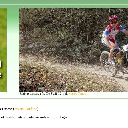
Ultima discesa alla Tre Valli '12...
di
Marco Tenuti
per mese
(
inverti l'ordine
)
venti pubblicati sul sito, in ordine cronologico.