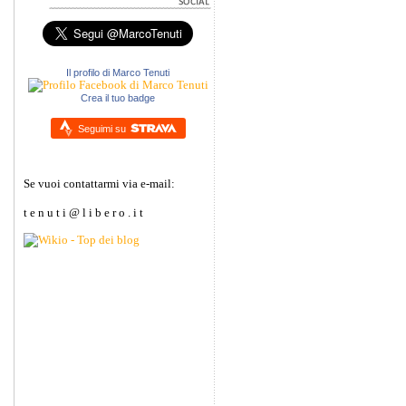
Il profilo di Marco Tenuti
Crea il tuo badge
Seguimi su
Se vuoi contattarmi via e-mail:
t e n u t i @ l i b e r o . i t