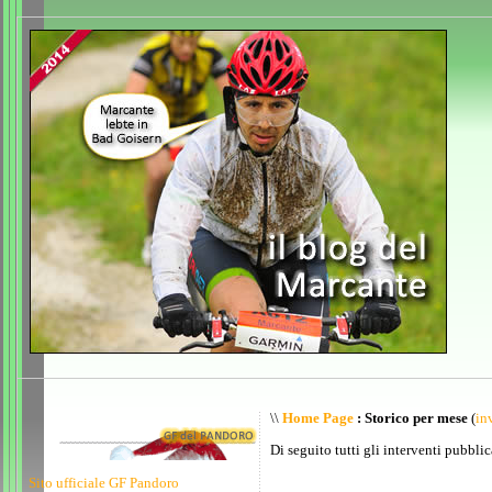
\\
Home Page
: Storico per mese
(
inv
Di seguito tutti gli interventi pubblic
Sito ufficiale GF Pandoro