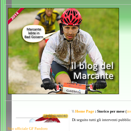
\\
Home Page
: Storico per mese
(
inv
Di seguito tutti gli interventi pubblic
Sito ufficiale GF Pandoro