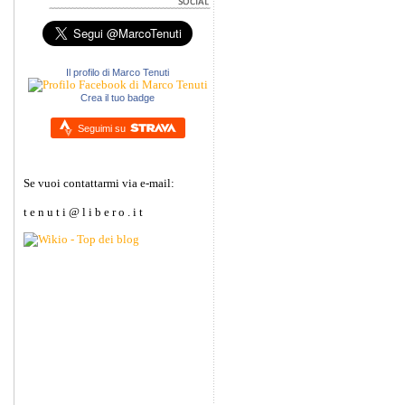
Il profilo di Marco Tenuti
Crea il tuo badge
Seguimi su
Se vuoi contattarmi via e-mail:
t e n u t i @ l i b e r o . i t