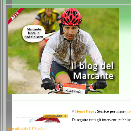
\\
Home Page
: Storico per mese
(
inv
Di seguito tutti gli interventi pubblic
Sito ufficiale GF Pandoro