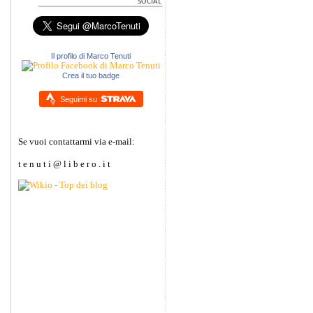
Il profilo di Marco Tenuti
Crea il tuo badge
Seguimi su
Se vuoi contattarmi via e-mail:
t e n u t i @ l i b e r o . i t