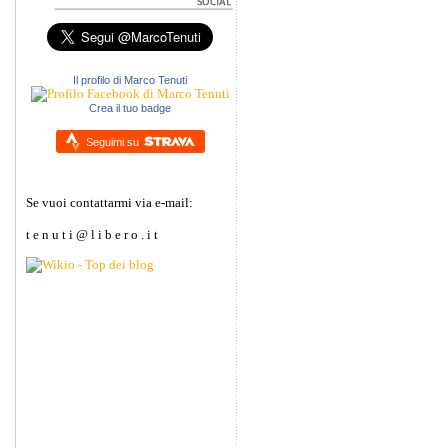
Il profilo di Marco Tenuti
Crea il tuo badge
Seguimi su
Se vuoi contattarmi via e-mail:
t e n u t i @ l i b e r o . i t