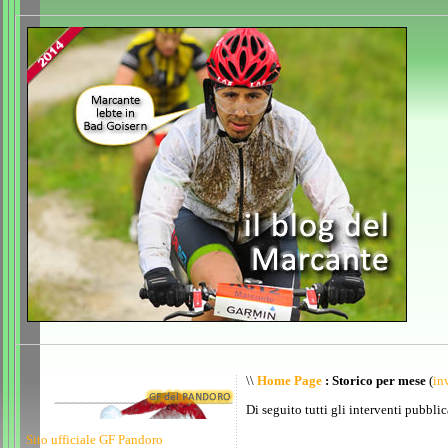
\\
Home Page
: Storico per mese
(
inv
Di seguito tutti gli interventi pubblic
Sito ufficiale GF Pandoro