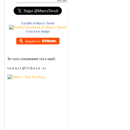
Il profilo di Marco Tenuti
Crea il tuo badge
Seguimi su
Se vuoi contattarmi via e-mail:
t e n u t i @ l i b e r o . i t