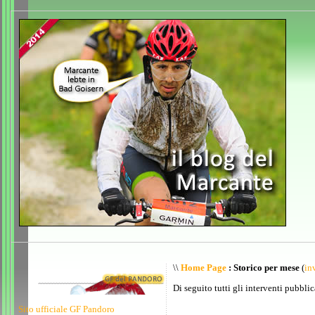
\\
Home Page
: Storico per mese
(
inv
Di seguito tutti gli interventi pubblic
Sito ufficiale GF Pandoro