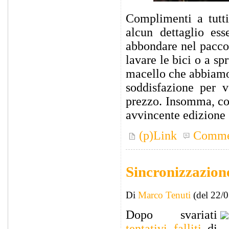
Complimenti a tutti
alcun dettaglio ess
abbondare nel pacco 
lavare le bici o a sp
macello che abbiamo 
soddisfazione per 
prezzo. Insomma, com
avvincente edizione 
(p)Link
Comme
Sincronizzazione
Di
Marco Tenuti
(del 22/
Dopo svariati
tentativi falliti
di