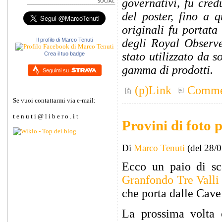
governativi, fu cred
del poster, fino a 
originali fu portat
Il profilo di Marco Tenuti
degli Royal Observe
stato utilizzato da 
Crea il tuo badge
gamma di prodotti.
Seguimi su
(p)Link
Comme
Se vuoi contattarmi via e-mail:
t e n u t i @ l i b e r o . i t
Provini di foto 
Di
Marco Tenuti
(del 28/
Ecco un paio di sca
Granfondo Tre Valli
che porta dalle Cave
La prossima volta 