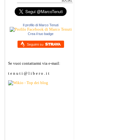
Il profilo di Marco Tenuti
Crea il tuo badge
Seguimi su
Se vuoi contattarmi via e-mail:
t e n u t i @ l i b e r o . i t