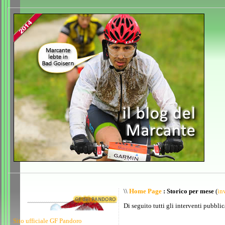
\\
Home Page
: Storico per mese
(
inv
Di seguito tutti gli interventi pubblic
Sito ufficiale GF Pandoro