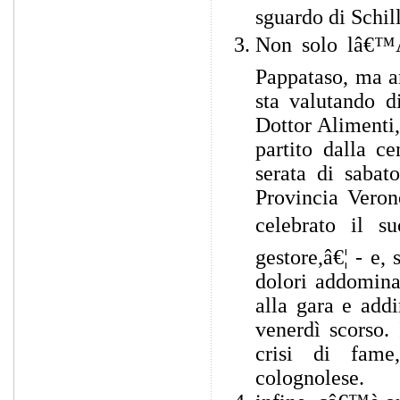
sguardo di Schil
Non solo lâ€™A
Pappataso, ma an
sta valutando d
Dottor Alimenti, 
partito dalla c
serata di sabat
Provincia Veron
celebrato il s
gestore,â€¦ - e,
dolori addomina
alla gara e addi
venerdì scorso. 
crisi di fame
colognolese.