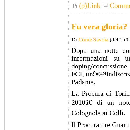
(p)Link
Comme
Fu vera gloria?
Di
Conte Savoia
(del 15/
Dopo una notte co
informazioni su 
doping/concussione 
FCI, unâ€™indiscrezi
Padania.
La Procura di Torin
2010â€ di un noto
Colognola ai Colli.
Il Procuratore Guarin