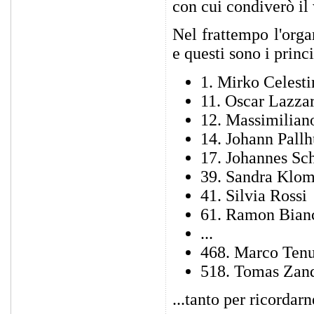
con cui condiverò il
Nel frattempo l'orga
e questi sono i princ
1. Mirko Celesti
11. Oscar Lazza
12. Massimilian
14. Johann Pall
17. Johannes Sc
39. Sandra Klo
41. Silvia Rossi
61. Ramon Bian
...
468. Marco Tenu
518. Tomas Zan
...tanto per ricordarn