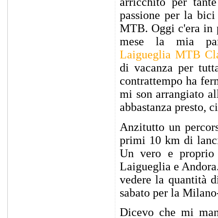
arricchito per tant
passione per la bici
MTB. Oggi c'era in
mese la mia par
Laigueglia MTB Cla
di vacanza per tutt
contrattempo ha fer
mi son arrangiato al
abbastanza presto, 
Anzitutto un percor
primi 10 km di lanc
Un vero e proprio 
Laigueglia e Andora.
vedere la quantità d
sabato per la Milan
Dicevo che mi manc