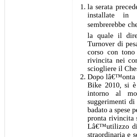
la serata preced
installate in 
sembrerebbe che 
la quale il di
Turnover di pesa
corso con tono
rivincita nei c
sciogliere il Ch
Dopo lâ€™onta s
Bike 2010, si è
intorno al mon
suggerimenti d
badato a spese p
pronta rivincit
Lâ€™utilizzo di
straordinaria e 