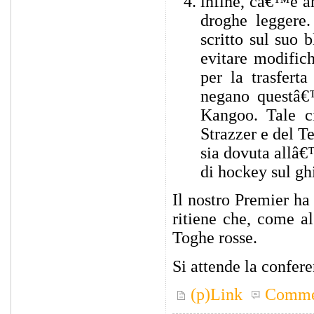
infine, câ€™è an
droghe leggere.
scritto sul suo 
evitare modific
per la trasfert
negano questâ€
Kangoo. Tale c
Strazzer e del T
sia dovuta allâ
di hockey sul gh
Il nostro Premier ha
ritiene che, come al
Toghe rosse.
Si attende la confere
(p)Link
Comme