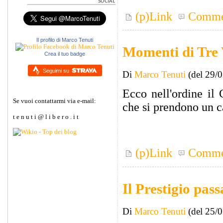
(p)Link
Comme
Il profilo di Marco Tenuti
Momenti di Tre V
Crea il tuo badge
Seguimi su
Di
Marco Tenuti
(del 29/
Ecco nell'ordine il 
Se vuoi contattarmi via e-mail:
che si prendono un c
t e n u t i @ l i b e r o . i t
(p)Link
Comme
Il Prestigio pass
Di
Marco Tenuti
(del 25/