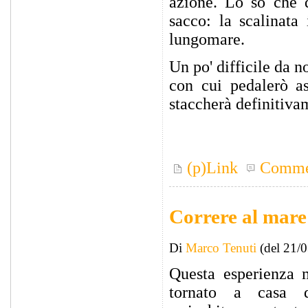
azione. Lo so che 
sacco: la scalinata
lungomare.
Un po' difficile da 
con cui pedalerò a
staccherà definitivam
(p)Link
Comme
Correre al mare
Di
Marco Tenuti
(del 21/
Questa esperienza
tornato a casa d