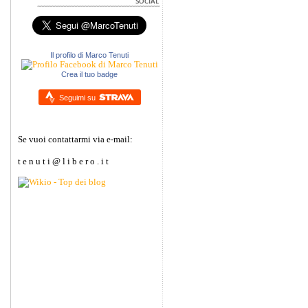
Il profilo di Marco Tenuti
Crea il tuo badge
Seguimi su
Se vuoi contattarmi via e-mail:
t e n u t i @ l i b e r o . i t