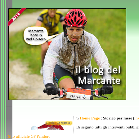
\\
Home Page
: Storico per mese
(
inv
Di seguito tutti gli interventi pubblic
Sito ufficiale GF Pandoro