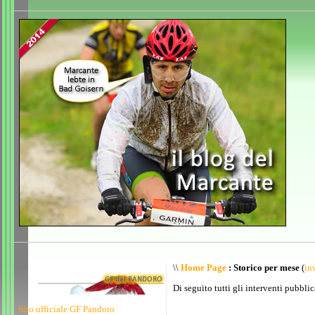
\\
Home Page
: Storico per mese
(
inv
Di seguito tutti gli interventi pubblic
Sito ufficiale GF Pandoro