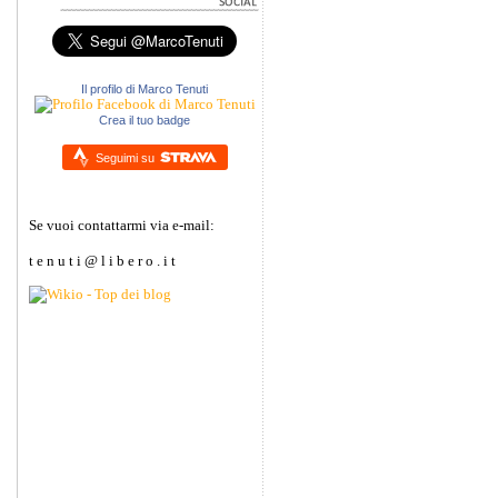
Il profilo di Marco Tenuti
Crea il tuo badge
Seguimi su
Se vuoi contattarmi via e-mail:
t e n u t i @ l i b e r o . i t