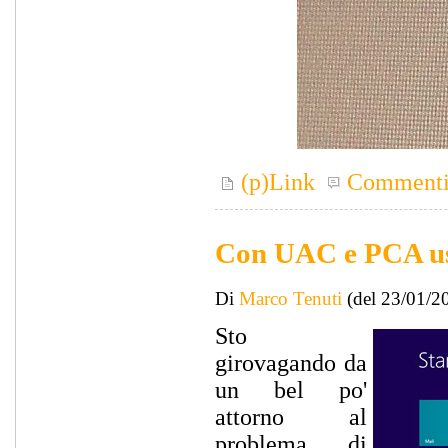
(p)Link
Comment
Con UAC e PCA us
Di
Marco Tenuti
(del 23/01/2
Sto
girovagando da
un bel po'
attorno al
problema di