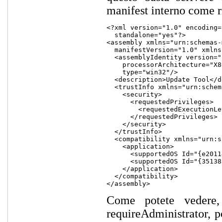
manifest interno come r
<?xml version="1.0" encoding=
  standalone="yes"?>

<assembly xmlns="urn:schemas-
  manifestVersion="1.0" xmlns
  <assemblyIdentity version="
    processorArchitecture="X8
    type="win32"/>

  <description>Update Tool</d
  <trustInfo xmlns="urn:schem
    <security>

      <requestedPrivileges>

        <requestedExecutionLe
      </requestedPrivileges>

    </security>

  </trustInfo>

  <compatibility xmlns="urn:s
    <application>

      <supportedOS Id="{e2011
      <supportedOS Id="{35138
    </application>

  </compatibility>

Come potete vedere, 
requireAdministrator, p