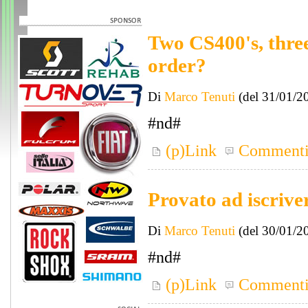
Two CS400's, thre
order?
Di
Marco Tenuti
(del 31/01/2
#nd#
(p)Link
Comment
Provato ad iscrive
Di
Marco Tenuti
(del 30/01/2
#nd#
(p)Link
Comment