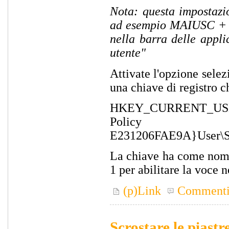
Nota: questa impostazio
ad esempio MAIUSC + me
nella barra delle appli
utente"
Attivate l'opzione selez
una chiave di registro c
HKEY_CURRENT_USER\S
Policy Obje
E231206FAE9A}User\Sof
La chiave ha come nom
1 per abilitare la voce n
(p)Link
Comment
Scrostare le piastr