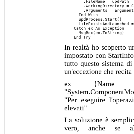
        .FileName = updPath

        .WorkingDirectory = C
        .Arguments = arguments
      End With

      updProcess.Start()

      fileExistsAndLaunched =
    Catch ex As Exception

      MsgBox(ex.ToString)

In realtà ho scoperto u
impostato con StartInfo
tutto questo sistema di
un'eccezione che recita
ex {Name = 
"System.ComponentMod
"Per eseguire l'operaz
elevati"
La soluzione è semplic
vero, anche se all