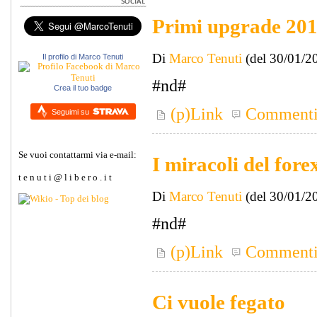
Primi upgrade 20
Di
Marco Tenuti
(del 30/01/2
Il profilo di Marco Tenuti
#nd#
Crea il tuo badge
(p)Link
Comment
Seguimi su
Se vuoi contattarmi via e-mail:
I miracoli del fore
t e n u t i @ l i b e r o . i t
Di
Marco Tenuti
(del 30/01/2
#nd#
(p)Link
Comment
Ci vuole fegato