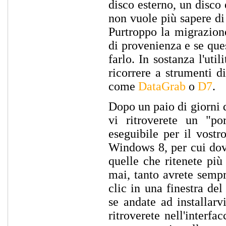
disco esterno, un disco
non vuole più sapere di
Purtroppo la migrazion
di provenienza e se que
farlo. In sostanza l'uti
ricorrere a strumenti d
come
DataGrab
o
D7
.
Dopo un paio di giorni 
vi ritroverete un "po
eseguibile per il vostr
Windows 8, per cui dovr
quelle che ritenete più
mai, tanto avrete sempr
clic in una finestra de
se andate ad installar
ritroverete nell'interfa