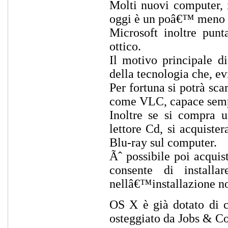
Molti nuovi computer, 
oggi è un poâ€™ meno us
Microsoft inoltre punt
ottico.
Il motivo principale d
della tecnologia che, e
Per fortuna si potrà sca
come VLC, capace sempre
Inoltre se si compra 
lettore Cd, si acquiste
Blu-ray sul computer.
Ãˆ possibile poi acqui
consente di install
nellâ€™installazione n
OS X è già dotato di 
osteggiato da Jobs & Co.