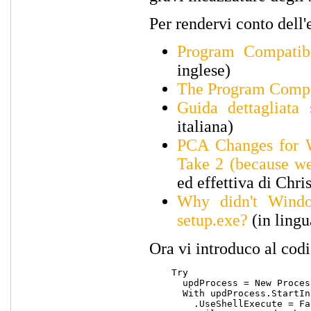
Per rendervi conto dell'e
Program Compatibil
inglese)
The Program Compat
Guida dettagliata
italiana)
PCA Changes for W
Take 2 (because we
ed effettiva di Chr
Why didn't Windo
setup.exe?
(in lingu
Ora vi introduco al cod
    Try

      updProcess = New Process
      With updProcess.StartInf
        .UseShellExecute = Fal