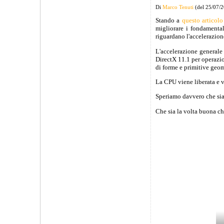
Di
Marco Tenuti
(del 25/07/
Stando a
questo articolo
migliorare i fondamental
riguardano l'accelerazione
L'accelerazione general
DirectX 11.1 per operazio
di forme e primitive geom
La CPU viene liberata e ve
Speriamo davvero che sia 
Che sia la volta buona ch