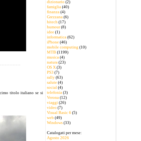
dizionario
(2)
famiglia
(40)
finanza
(4)
Grezzana
(6)
hitech
(17)
humour
(8)
idee
(1)
informatica
(62)
iPhone
(46)
mobile computing
(10)
MTB
(1199)
musica
(4)
natura
(23)
OS X
(3)
PS3
(7)
rally
(63)
salute
(4)
social
(4)
telefonia
(3)
imo titolo italiano se si
Verona
(12)
viaggi
(26)
video
(7)
Visual Basic 6
(5)
web
(49)
Windows
(33)
Catalogati per mese:
Agosto 2026