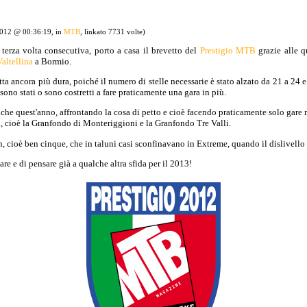
2012 @ 00:36:19, in
MTB
, linkato 7731 volte)
 terza volta consecutiva, porto a casa il brevetto del
Prestigio MTB
grazie alle q
altellina
a Bormio.
atta ancora più dura, poiché il numero di stelle necessarie è stato alzato da 21 a 24
 sono stati o sono costretti a fare praticamente una gara in più.
anche quest'anno, affrontando la cosa di petto e cioè facendo praticamente solo gare 
i, cioè la Granfondo di Monteriggioni e la Granfondo Tre Valli.
n, cioè ben cinque, che in taluni casi sconfinavano in Extreme, quando il dislivello 
re e di pensare già a qualche altra sfida per il 2013!