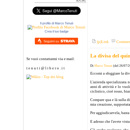
Il profilo di Marco Tenuti
Crea il tuo badge
Seguimi su
(p)Link
Commen
La divisa del qui
Se vuoi contattarmi via e-mail:
Di
Marco Tenuti
(del 26/07/
t e n u t i @ l i b e r o . i t
Eccomi a sfoggiare la di
L'azienda specializzata 
anni di attività e lo vuo
ciclistico, cioè rosso, bia
Compare qua e là sulla di
mia creazione, supportata
Per aggiudicarvela, basta
E adesso che l'avete vista
C'è anche qualcuno che r