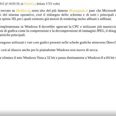
2012 @ 16:05:10, in
Windows
, linkato 1725 volte)
trovato su
Hwfiles.it
, sotto sito del più famoso
Hwupgrade.it
pare che Microsoft
i del sistema operativo, cioè il ridisegno dello schermo e di tutti i principali
 spinta 3D, per i quali esistono già motori di rendering molto affinati e raffinati.
e implementata in Windows 8 dovrebbe sgravare la CPU e utilizzare più massicci
ni di grafica come la compressione e la decompressione di immagini JPEG, il disegn
etriche principali.
ngono utilizzati i vari core grafici presenti nelle schede grafiche attraverso Direct
così al rilascio anche per le piattaforme Windows non nuove di zecca.
e elimino il mio Windows Vista a 32 bit e passo direttamente a Windows 8 a 64 bit 