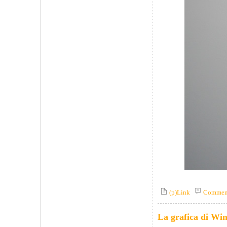
(p)Link
Commen
La grafica di Win