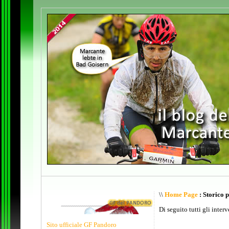
\\
Home Page
: Storico 
Di seguito tutti gli inter
Sito ufficiale GF Pandoro