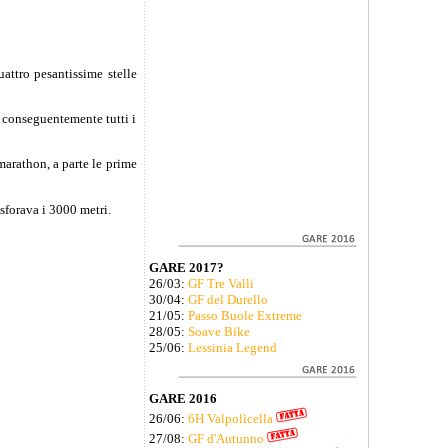
uattro pesantissime stelle
 e conseguentemente tutti i
marathon, a parte le prime
sforava i 3000 metri.
GARE 2017?
26/03:
GF Tre Valli
30/04:
GF del Durello
21/05:
Passo Buole Extreme
28/05:
Soave Bike
25/06:
Lessinia Legend
GARE 2016
26/06:
6H Valpolicella
27/08:
GF d'Autunno