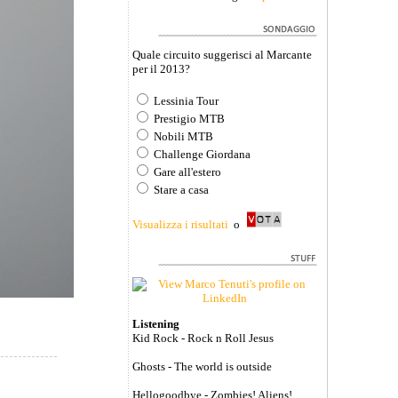
Quale circuito suggerisci al Marcante
per il 2013?
Lessinia Tour
Prestigio MTB
Nobili MTB
Challenge Giordana
Gare all'estero
Stare a casa
Visualizza i risultati
o
Listening
Kid Rock - Rock n Roll Jesus
Ghosts - The world is outside
Hellogoodbye - Zombies! Aliens!