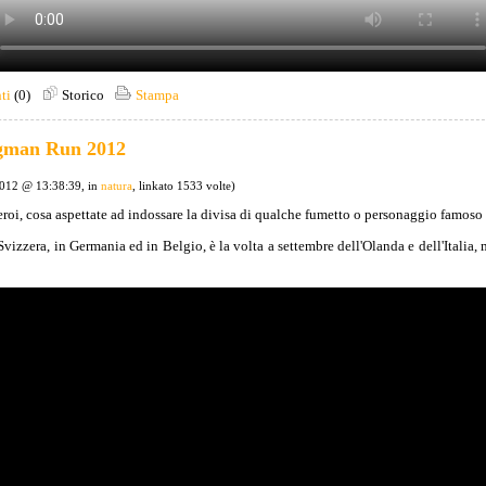
ti
(0)
Storico
Stampa
gman Run 2012
2012 @ 13:38:39, in
natura
, linkato 1533 volte)
reroi, cosa aspettate ad indossare la divisa di qualche fumetto o personaggio famos
izzera, in Germania ed in Belgio, è la volta a settembre dell'Olanda e dell'Italia, 