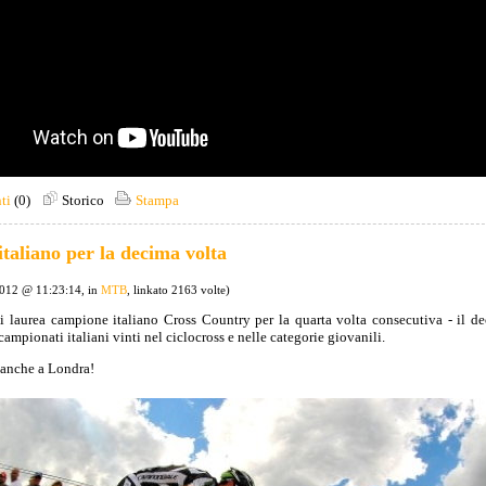
ti
(0)
Storico
Stampa
taliano per la decima volta
2012 @ 11:23:14, in
MTB
, linkato 2163 volte)
 laurea campione italiano Cross Country per la quarta volta consecutiva - il dec
ampionati italiani vinti nel ciclocross e nelle categorie giovanili.
i anche a Londra!