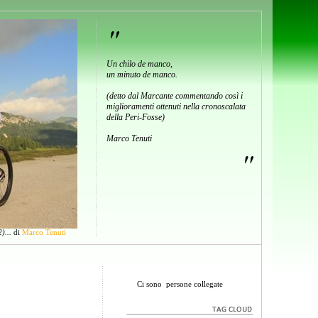
"
Un chilo de manco,
un minuto de manco.
(detto dal Marcante commentando così i
miglioramenti ottenuti nella cronoscalata
della Peri-Fosse)
Marco Tenuti
"
)...
di
Marco Tenuti
Ci sono
persone collegate