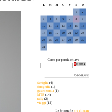
L
M
M
G
V
S
D
1
2
3
4
5
6
7
8
9
10
11
12
13
14
15
16
17
18
19
20
21
22
23
24
25
26
27
28
29
30
31
Cerca per parola chiave
famiglia
(4)
fotografia
(1)
gastronomia
(1)
MTB
(14)
rally
(2)
viaggi
(12)
Le fotografie
più cliccate