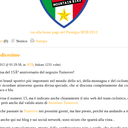
vai alla home page del Prestigio MTB 2012
ti
(0)
Storico
Stampa
ndicesimo
2012 @ 01:29:58, in
MTB
, linkato 1231 volte)
visa del 15Â° anniversario del negozio Turnover!
nei brand sportivi più importanti nel mondo dello sci, della montagna e del ciclis
le ricordare attraverso questa divisa speciale, che si discosta completamente dai co
nco e blu.
visa il numero 15, ma è indicato anche chiaramente il sito web del team ciclistico,
 però anche dal valido aiuto di
Anonimo Turnover
.
 che passiate in
Turnover
nei prossimi giorni, ma fate presto, perché sta andando a r
 anche qui sui blog e sui social network, sono sicuro che sparirà alla vista...
imarrà particolarmente attratto dalla combinazione nera e verde, che ricorda per