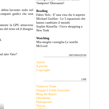
Vampires! Dinosaurs!
 abbia lavorato sodo nel
Reading
 comparti grafici che non
Fabio Volo - E' una vita che ti aspetto
Michael Guillen - Le 5 equazioni che
hanno cambiato il mondo
amente la GPU attraverso
Sophie Kinsella - I love shopping a
o del testo ed il disegno
New York
Watching
X.
Mia moglie consiglia Le sorelle
McLeod
sul mio Vaio?
Autori
Il perché
Copyright
Turnover Team
Gruppo Ciclisti Grezzana
Blog del Bazzo
Ghelafemo
Puntopower
Tencas