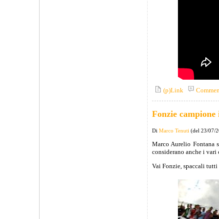
(p)Link
Commen
Fonzie campione i
Di
Marco Tenuti
(del 23/07/
Marco Aurelio Fontana si
considerano anche i vari c
Vai Fonzie, spaccali tutt