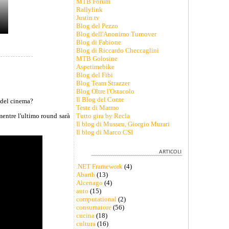
MTB Forum
Rallylink
Justin.tv
Blog del Pezzo
Blog dell'Anonimo Turnover
Blog di Fabione
Blog di Riccardo Checcaglini
MTB Golosine
Aspetimebike
Blog del Fibi
Blog Team Strazzer
Blog Oltre l'Ostacolo
Il Blog del Conte
o del cinema?
Teste di Marmo
Tutto gira by Recla
mentre l'ultimo round sarà
Il blog di Musseu, Giorgio Murari
Il blog di Marco CSI
.NET Framework
(4)
Abarth
(13)
Alcenago
(4)
auto
(15)
computational
(2)
consumatore
(56)
cucina
(18)
cultura
(16)