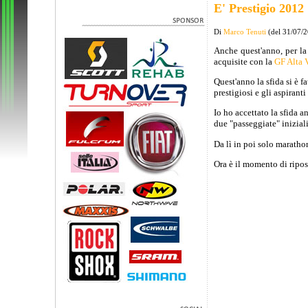
E' Prestigio 2012
Di
Marco Tenuti
(del 31/07/
Anche quest'anno, per la
acquisite con la
GF Alta V
Quest'anno la sfida si è f
prestigiosi e gli aspiranti
Io ho accettato la sfida 
due "passeggiate" inizial
Da lì in poi solo maratho
Ora è il momento di riposa