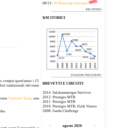
08/11:
XCRunning Grezzana
KM STORICI
mo compie quest'anno i 15
BREVETTI E CIRCUITI
lori tradizionali del team
2014: Salzkammergut Survivor
2012: Prestigio MTB
 ossia
Turnover Team
, una
2011: Prestigio MTB
2010: Prestigio MTB, Fizik Veneto
2008: Garda Challenge
uba.
<
agosto 2026
>
 certi versi Cannondale e