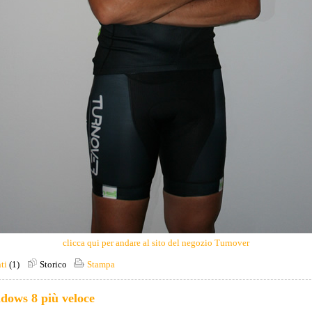
clicca qui per andare al sito del negozio Turnover
ti
(1)
Storico
Stampa
dows 8 più veloce