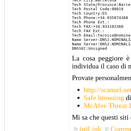
Tech City:Barcelona

Tech State/Province:Barcel
Tech Postal Code:08019

Tech Country:ES

Tech Phone:+34.935074360

Tech Phone Ext.:

Tech FAX:+34.933102360

Tech FAX Ext.:

Tech Email:tecnico@nominal
Name Server:DNS1.NOMINALIA
Name Server:DNS2.NOMINALIA
La cosa peggiore è 
individua il caso di
Provate personalmen
http://scanurl.ne
Safe browsing
di
McAfee Threat I
Mi sa che questi siti 
(p)Link
Comme