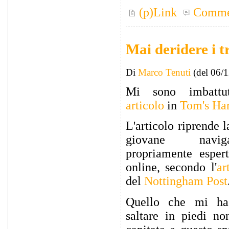
(p)Link
Comme
Mai deridere i t
Di
Marco Tenuti
(del 06/
Mi sono imbatt
articolo
in
Tom's Har
L'articolo riprende 
giovane navi
propriamente esper
online, secondo l'
ar
del
Nottingham Post
Quello che mi ha
saltare in piedi no