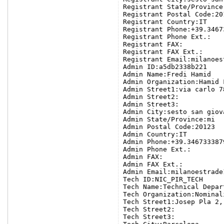
Registrant State/Province:
Registrant Postal Code:201
Registrant Country:IT

Registrant Phone:+39.34673
Registrant Phone Ext.:

Registrant FAX:

Registrant FAX Ext.:

Registrant Email:milanoes
Admin ID:a5db2338b221

Admin Name:Fredi Hamid

Admin Organization:Hamid F
Admin Street1:via carlo 78
Admin Street2:

Admin Street3:

Admin City:sesto san giova
Admin State/Province:mi

Admin Postal Code:20123

Admin Country:IT

Admin Phone:+39.3467333879
Admin Phone Ext.:

Admin FAX:

Admin FAX Ext.:

Admin Email:milanoestrade
Tech ID:NIC_PIR_TECH

Tech Name:Technical Depart
Tech Organization:Nominal
Tech Street1:Josep Pla 2,
Tech Street2:

Tech Street3:
