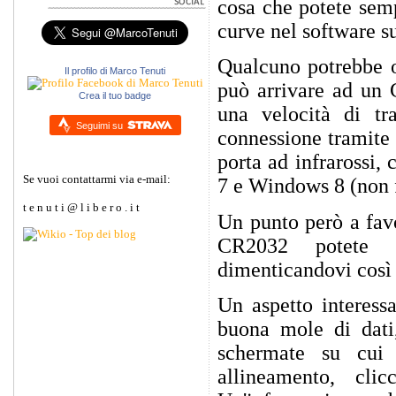
cosa che potete semp
curve nel software 
Qualcuno potrebbe o
Il profilo di Marco Tenuti
può arrivare ad un 
Crea il tuo badge
una velocità di tr
Seguimi su
connessione tramite 
porta ad infrarossi,
Se vuoi contattarmi via e-mail:
7 e Windows 8 (non f
t e n u t i @ l i b e r o . i t
Un punto però a favo
CR2032 potete s
dimenticandovi così l
Un aspetto interess
buona mole di dati, 
schermate su cui 
allineamento, cli