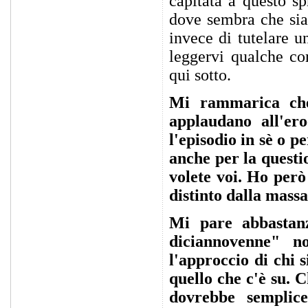
capitata a questo s
dove sembra che sian
invece di tutelare u
leggervi qualche 
qui sotto.
Mi rammarica che
applaudano all'ero
l'episodio in sè o p
anche per la questio
volete voi. Ho però
distinto dalla massa
Mi pare abbastanz
diciannovenne" n
l'approccio di chi s
quello che c'è su.
dovrebbe semplic