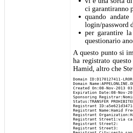
vi è una sorta d
ci garantiranno 
quando andate 
login/password d
per garantire l
questionario an
A questo punto si i
ha registrato questo
Hamid, altro che Stev
Domain ID:D170127411-LROR

Domain Name:APPELONLINE.OR
Created On:08-Nov-2013 03
Expiration Date:08-Nov-20
Sponsoring Registrar:Nomi
Status:TRANSFER PROHIBITED
Registrant ID:a5e621d3471c
Registrant Name:Hamid Fred
Registrant Organization:H
Registrant Street1:via car
Registrant Street2:

Registrant Street3:

Registrant City:sesto san