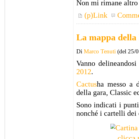
Non mi rimane altro c
(p)Link
Comme
La mappa della
Di
Marco Tenuti
(del 25/
Vanno delineandosi i
2012
.
Cactus
ha messo a di
della gara, Classic 
Sono indicati i punt
nonché i cartelli de
clicca 