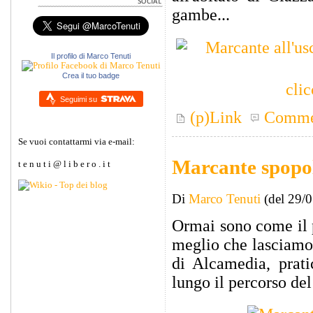
gambe...
Il profilo di Marco Tenuti
Crea il tuo badge
clic
Seguimi su
(p)Link
Comme
Se vuoi contattarmi via e-mail:
Marcante spopol
t e n u t i @ l i b e r o . i t
Di
Marco Tenuti
(del 29/
Ormai sono come il 
meglio che lasciamo 
di Alcamedia, prat
lungo il percorso de