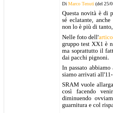
Di
Marco Tenuti
(del 25/
Questa novità è di p
sé eclatante, anche 
non lo è più di tanto
Nelle foto dell'
artico
gruppo test XX1 è no
ma soprattutto il fa
dai pacchi pignoni.
In passato abbiamo 
siamo arrivati all'1
SRAM vuole allargar
così facendo veni
diminuendo ovviame
guarnitura e col risp