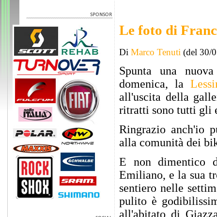
Le foto di Franc
Di
Marco Tenuti
(del 30/
Spunta una nuova 
domenica, la
Less
all'uscita della gal
ritratti sono tutti g
Ringrazio anch'io p
alla comunità dei bi
E non dimentico di
Emiliano, e la sua tr
sentiero nelle setti
pulito è godibilissi
all'abitato di Giaz