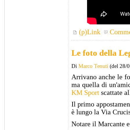
(p)Link
Comme
Le foto della L
Di
Marco Tenuti
(del 28/
Arrivano anche le fot
ma quella di un'amica
KM Sport
scattate a
Il primo appostament
è lungo la Via Cruc
Notare il Marcante en