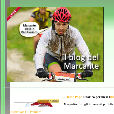
\\
Home Page
: Storico per mese
(
inv
Di seguito tutti gli interventi pubblic
Sito ufficiale GF Pandoro