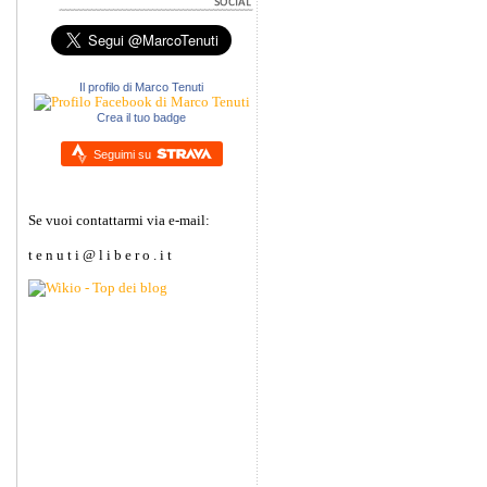
Il profilo di Marco Tenuti
Crea il tuo badge
Seguimi su
Se vuoi contattarmi via e-mail:
t e n u t i @ l i b e r o . i t