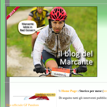
\\
Home Page
: Storico per mese
(
inv
Di seguito tutti gli interventi pubblic
Sito ufficiale GF Pandoro