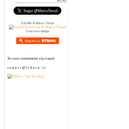
Il profilo di Marco Tenuti
Crea il tuo badge
Seguimi su
Se vuoi contattarmi via e-mail:
t e n u t i @ l i b e r o . i t