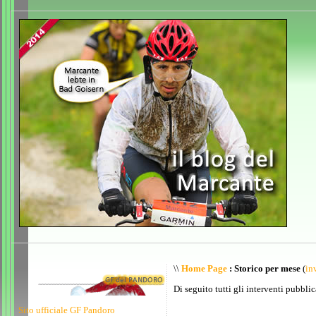
\\
Home Page
: Storico per mese
(
inv
Di seguito tutti gli interventi pubblic
Sito ufficiale GF Pandoro