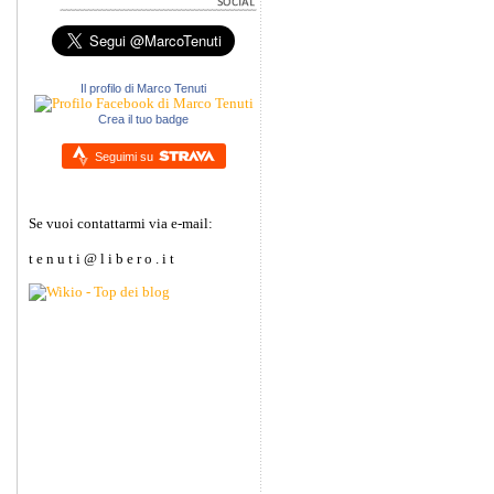
Il profilo di Marco Tenuti
Crea il tuo badge
Seguimi su
Se vuoi contattarmi via e-mail:
t e n u t i @ l i b e r o . i t