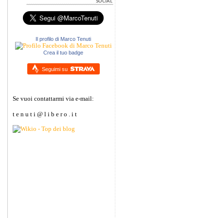
Il profilo di Marco Tenuti
Crea il tuo badge
Seguimi su
Se vuoi contattarmi via e-mail:
t e n u t i @ l i b e r o . i t