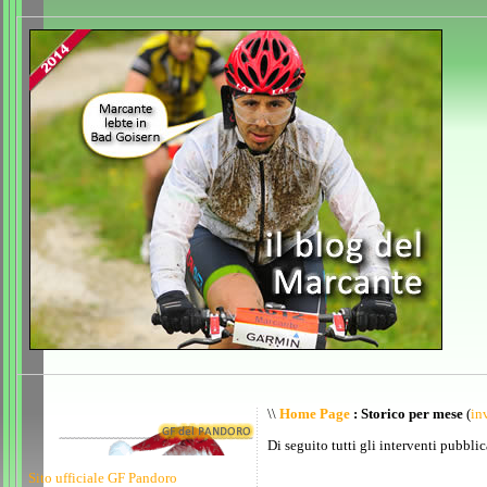
\\
Home Page
: Storico per mese
(
inv
Di seguito tutti gli interventi pubblic
Sito ufficiale GF Pandoro