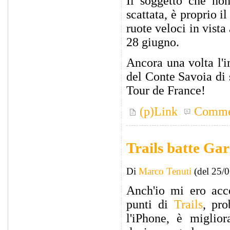
Il soggetto che non
scattata, è proprio i
ruote veloci in vist
28 giugno.
Ancora una volta l'i
del Conte Savoia di 
Tour de France!
(p)Link
Comme
Trails batte Ga
Di
Marco Tenuti
(del 25/
Anch'io mi ero acco
punti di
Trails
, pro
l'iPhone, è miglior