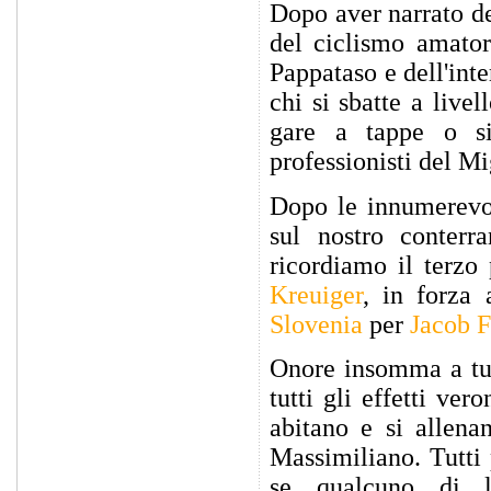
Dopo aver narrato del
del ciclismo amator
Pappataso e dell'int
chi si sbatte a livel
gare a tappe o si
professionisti del Mi
Dopo le innumerevol
sul nostro conterr
ricordiamo il terzo
Kreuiger
, in forza
Slovenia
per
Jacob 
Onore insomma a tut
tutti gli effetti ver
abitano e si allena
Massimiliano. Tutti
se qualcuno di l