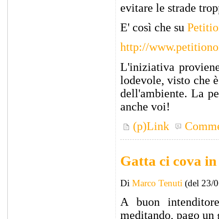
evitare le strade trop
E' così che su
Petiti
http://www.petitiono
L'iniziativa provien
lodevole, visto che 
dell'ambiente. La pe
anche voi!
(p)Link
Comme
Gatta ci cova i
Di
Marco Tenuti
(del 23/
A buon intenditor
meditando, pago un g