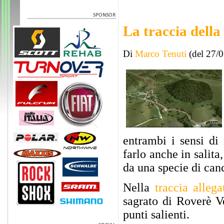
La traccia della
Di
Marco Tenuti
(del 27/
entrambi i sensi di
farlo anche in salita
da una specie di canc
Nella
traccia allega
sagrato di Roverè Ve
punti salienti.