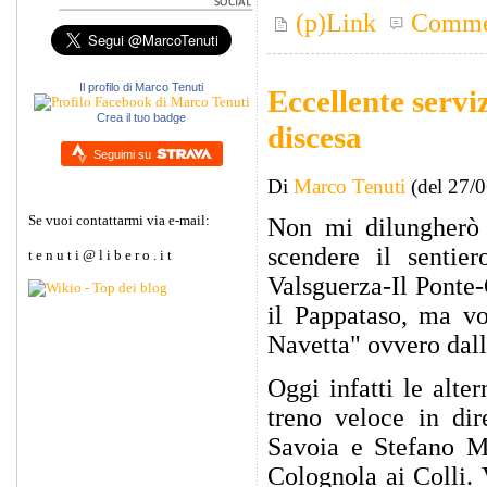
(p)Link
Comme
Il profilo di Marco Tenuti
Eccellente servi
Crea il tuo badge
discesa
Seguimi su
Di
Marco Tenuti
(del 27/
Se vuoi contattarmi via e-mail:
Non mi dilungherò 
scendere il sentie
t e n u t i @ l i b e r o . i t
Valsguerza-Il Ponte
il Pappataso, ma vo
Navetta" ovvero dall
Oggi infatti le alte
treno veloce in di
Savoia e Stefano Ma
Colognola ai Colli. 