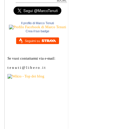
Il profilo di Marco Tenuti
Crea il tuo badge
Seguimi su
Se vuoi contattarmi via e-mail:
t e n u t i @ l i b e r o . i t