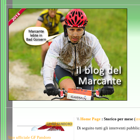
\\
Home Page
: Storico per mese
(
inv
Di seguito tutti gli interventi pubblic
Sito ufficiale GF Pandoro