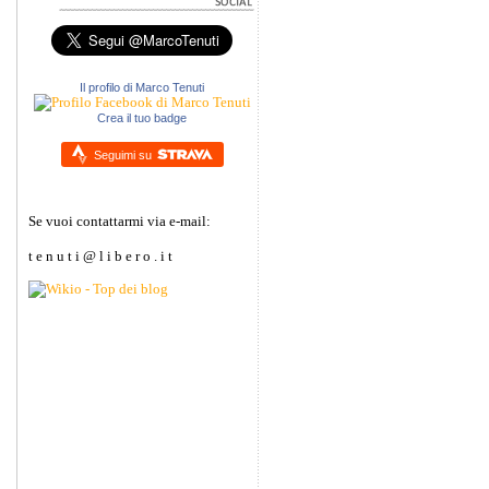
Il profilo di Marco Tenuti
Crea il tuo badge
Seguimi su
Se vuoi contattarmi via e-mail:
t e n u t i @ l i b e r o . i t