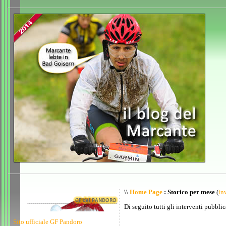
\\
Home Page
: Storico per mese
(
inv
Di seguito tutti gli interventi pubblic
Sito ufficiale GF Pandoro