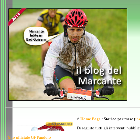
\\
Home Page
: Storico per mese
(
inv
Di seguito tutti gli interventi pubblic
Sito ufficiale GF Pandoro