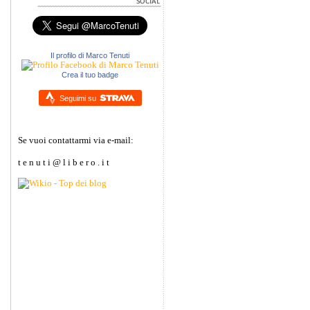
Il profilo di Marco Tenuti
Crea il tuo badge
Seguimi su
Se vuoi contattarmi via e-mail:
t e n u t i @ l i b e r o . i t