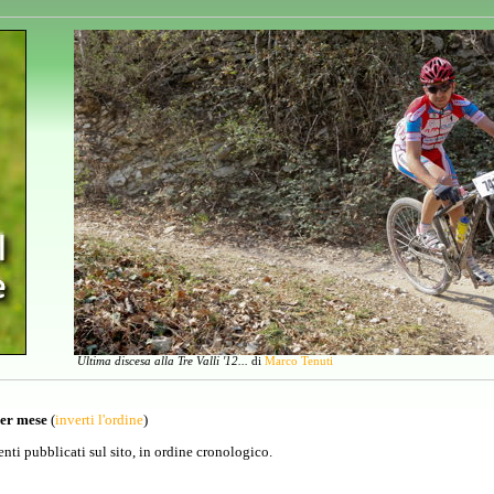
Ultima discesa alla Tre Valli '12...
di
Marco Tenuti
per mese
(
inverti l'ordine
)
venti pubblicati sul sito, in ordine cronologico.