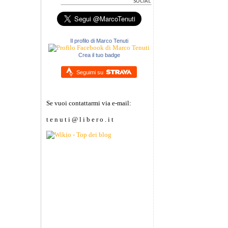
Il profilo di Marco Tenuti
Crea il tuo badge
Seguimi su
Se vuoi contattarmi via e-mail:
t e n u t i @ l i b e r o . i t