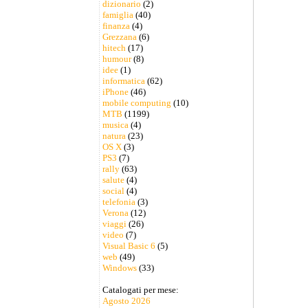
dizionario
(2)
famiglia
(40)
finanza
(4)
Grezzana
(6)
hitech
(17)
humour
(8)
idee
(1)
informatica
(62)
iPhone
(46)
mobile computing
(10)
MTB
(1199)
musica
(4)
natura
(23)
OS X
(3)
PS3
(7)
rally
(63)
salute
(4)
social
(4)
telefonia
(3)
Verona
(12)
viaggi
(26)
video
(7)
Visual Basic 6
(5)
web
(49)
Windows
(33)
Catalogati per mese:
Agosto 2026