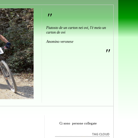
"
Piutosto de un carton nei ovi, l'è meio un
carton de ovi
Anomino veronese
"
Ci sono
persone collegate