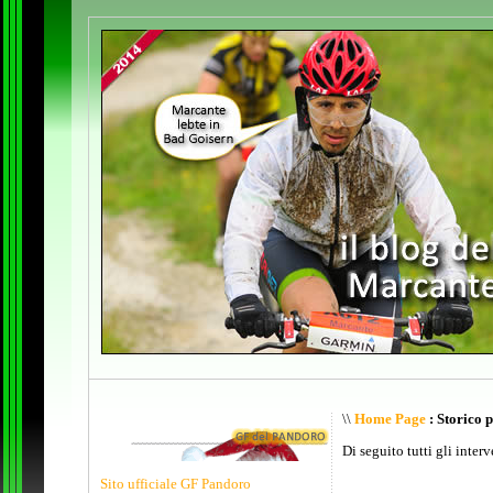
\\
Home Page
: Storico 
Di seguito tutti gli inter
Sito ufficiale GF Pandoro