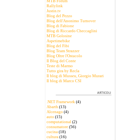
MTB Forum
Rallylink
Justin.tv
Blog del Pezzo
Blog dell'Anonimo Turnover
Blog di Fabione
Blog di Riccardo Checcaglini
MTB Golosine
Aspetimebike
Blog del Fibi
Blog Team Strazzer
Blog Oltre l'Ostacolo
Il Blog del Conte
Teste di Marmo
Tutto gira by Recla
Il blog di Musseu, Giorgio Murari
Il blog di Marco CSI
.NET Framework
(4)
Abarth
(13)
Alcenago
(4)
auto
(15)
computational
(2)
consumatore
(56)
cucina
(18)
cultura
(16)