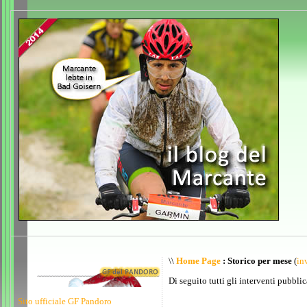
\\
Home Page
: Storico per mese
(
inv
Di seguito tutti gli interventi pubblic
Sito ufficiale GF Pandoro