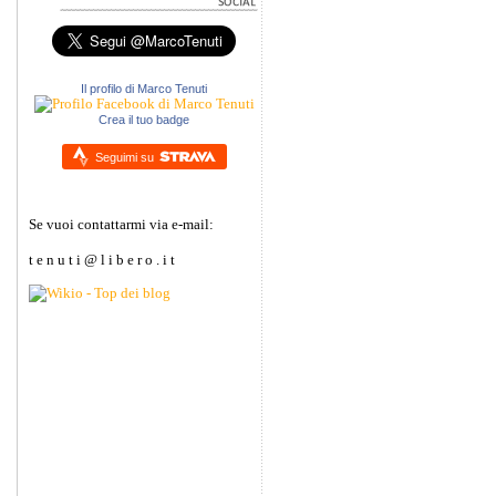
Il profilo di Marco Tenuti
Crea il tuo badge
Seguimi su
Se vuoi contattarmi via e-mail:
t e n u t i @ l i b e r o . i t