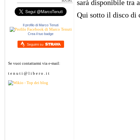
sarà disponibile tra 
Qui sotto il disco di
Il profilo di Marco Tenuti
Crea il tuo badge
Seguimi su
Se vuoi contattarmi via e-mail:
t e n u t i @ l i b e r o . i t