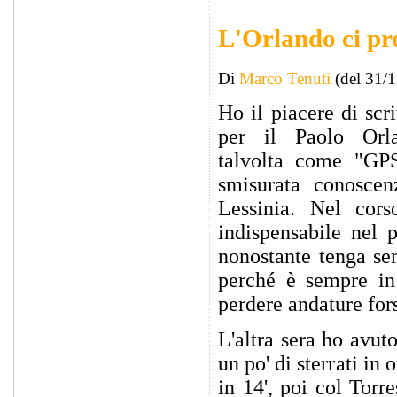
L'Orlando ci pr
Di
Marco Tenuti
(del 31/
Ho il piacere di scr
per il Paolo Orla
talvolta come "GPS
smisurata conoscen
Lessinia. Nel cor
indispensabile nel 
nonostante tenga se
perché è sempre in 
perdere andature fors
L'altra sera ho avut
un po' di sterrati in
in 14', poi col Torr