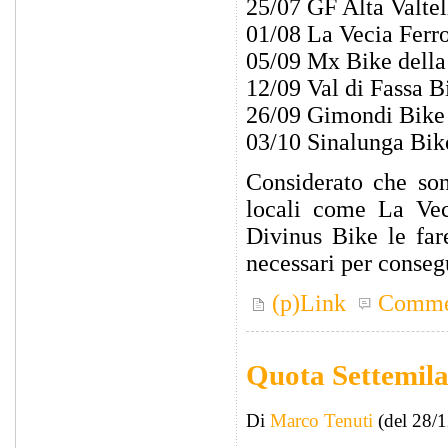
25/07 GF Alta Valt
01/08 La Vecia Ferr
05/09 Mx Bike dell
12/09 Val di Fassa
26/09 Gimondi Bike
03/10 Sinalunga Bi
Considerato che son
locali come La Vec
Divinus Bike le far
necessari per consegu
(p)Link
Comme
Quota Settemil
Di
Marco Tenuti
(del 28/