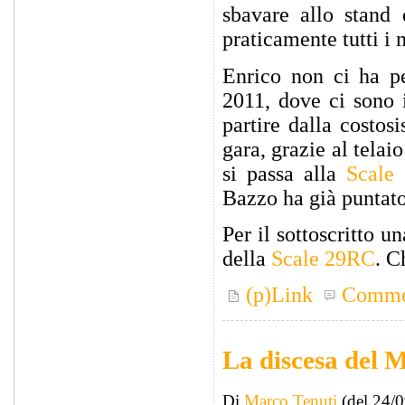
sbavare allo stand
praticamente tutti i 
Enrico non ci ha pe
2011, dove ci sono i
partire dalla costos
gara, grazie al tela
si passa alla
Scale
Bazzo ha già puntato
Per il sottoscritto 
della
Scale 29RC
. C
(p)Link
Comme
La discesa del 
Di
Marco Tenuti
(del 24/