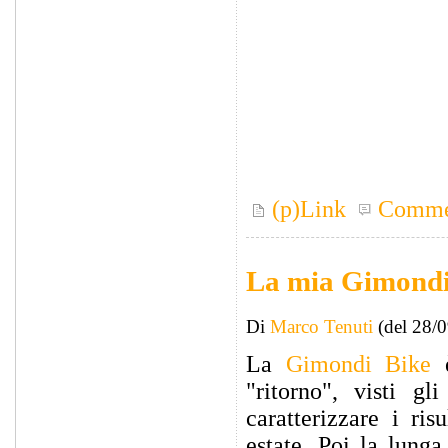
(p)Link
Comme
La mia Gimondi
Di
Marco Tenuti
(del 28/
La
Gimondi Bike
è
"ritorno", visti g
caratterizzare i ris
estate. Poi la lung