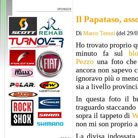
Il Papataso, as
Di
Marco Tenuti
(del 29/
Ho trovato proprio 
minuto fa sul
bl
Pezzo
una foto che 
ancora non sapevo c
ignoravo più o men
sia a livello provinc
In questa foto il 
traguardo staccando 
sopra il tappeto di
W
non mi son proprio a
La divisa indossata