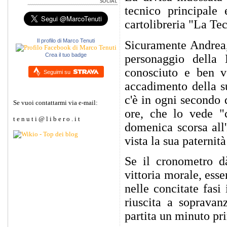
tecnico principale
cartolibreria "La Tec
Il profilo di Marco Tenuti
Sicuramente Andrea,
Crea il tuo badge
personaggio della
conosciuto e ben vo
Seguimi su
accadimento della su
c'è in ogni secondo 
Se vuoi contattarmi via e-mail:
ore, che lo vede "c
t e n u t i @ l i b e r o . i t
domenica scorsa all'
vista la sua paternit
Se il cronometro d
vittoria morale, esse
nelle concitate fasi
riuscita a sopravan
partita un minuto pr