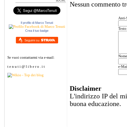
Nessun commento tr
Anti-
Il profilo di Marco Tenuti
Testo
Crea il tuo badge
Seguimi su
Nom
Se vuoi contattarmi via e-mail:
e-Mai
t e n u t i @ l i b e r o . i t
Disclaimer
L'indirizzo IP del m
buona educazione.