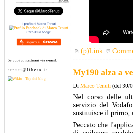
Il profilo di Marco Tenuti
Crea il tuo badge
Seguimi su
(p)Link
Comme
Se vuoi contattarmi via e-mail:
My190 alza a ve
t e n u t i @ l i b e r o . i t
Di
Marco Tenuti
(del 30/
Nel corso delle ul
servizio del Vodaf
sostituisce il primo,
Peccato che l'applic
di sviluppo qualch