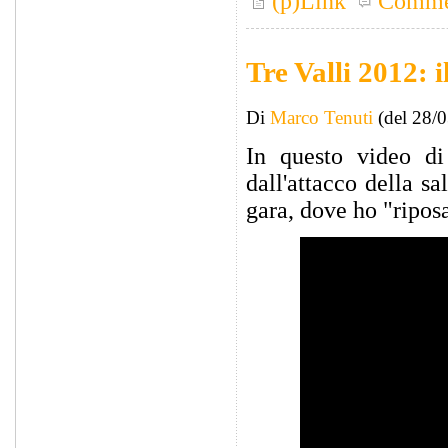
(p)Link
Comme
Tre Valli 2012: i
Di
Marco Tenuti
(del 28/
In questo video d
dall'attacco della sa
gara, dove ho "ripos