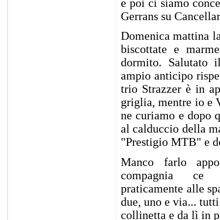
e poi ci siamo conce
Gerrans su Cancella
Domenica mattina la s
biscottate e marme
dormito. Salutato i
ampio anticipo rispet
trio Strazzer è in a
griglia, mentre io e 
ne curiamo e dopo qu
al calduccio della ma
"Prestigio MTB" e d
Manco farlo appo
compagnia ce l
praticamente alle spa
due, uno e via... tut
collinetta e da lì in 