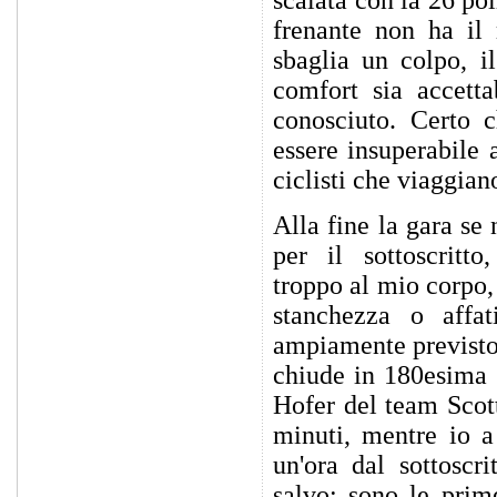
scalata con la 26 poll
frenante non ha i
sbaglia un colpo, il
comfort sia accetta
conosciuto. Certo c
essere insuperabile
ciclisti che viaggian
Alla fine la gara se 
per il sottoscritt
troppo al mio corpo,
stanchezza o affa
ampiamente previsto
chiude in 180esima 
Hofer del team Scott
minuti, mentre io a
un'ora dal sottoscr
salvo: sono le prime