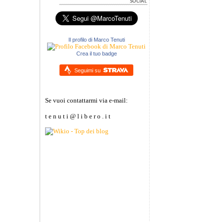
Il profilo di Marco Tenuti
Crea il tuo badge
Seguimi su
Se vuoi contattarmi via e-mail:
t e n u t i @ l i b e r o . i t