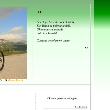
"
Se el lago fusse de pocio lalilelà,
E el Baldo de polenta lalilelà,
Oh mama che pociade
polenta e bacalà!
Canzone popolare veronese
"
)...
di
Marco Tenuti
Ci sono
persone collegate