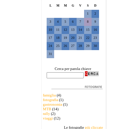
L
M
M
G
V
S
D
1
2
3
4
5
6
7
8
9
10
11
12
13
14
15
16
17
18
19
20
21
22
23
24
25
26
27
28
29
30
31
Cerca per parola chiave
famiglia
(4)
fotografia
(1)
gastronomia
(1)
MTB
(14)
rally
(2)
viaggi
(12)
Le fotografie
più cliccate