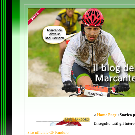
\\
Home Page
: Storico 
Di seguito tutti gli inter
Sito ufficiale GF Pandoro