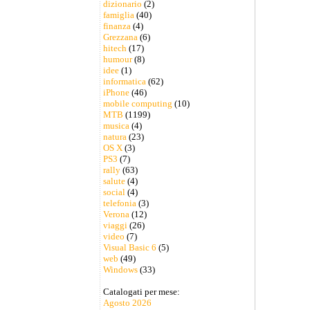
dizionario
(2)
famiglia
(40)
finanza
(4)
Grezzana
(6)
hitech
(17)
humour
(8)
idee
(1)
informatica
(62)
iPhone
(46)
mobile computing
(10)
MTB
(1199)
musica
(4)
natura
(23)
OS X
(3)
PS3
(7)
rally
(63)
salute
(4)
social
(4)
telefonia
(3)
Verona
(12)
viaggi
(26)
video
(7)
Visual Basic 6
(5)
web
(49)
Windows
(33)
Catalogati per mese:
Agosto 2026