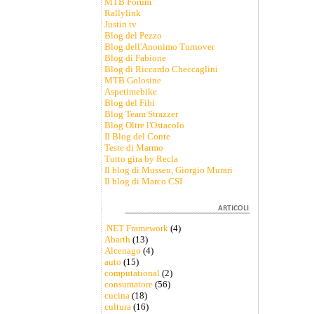
MTB Forum
Rallylink
Justin.tv
Blog del Pezzo
Blog dell'Anonimo Turnover
Blog di Fabione
Blog di Riccardo Checcaglini
MTB Golosine
Aspetimebike
Blog del Fibi
Blog Team Strazzer
Blog Oltre l'Ostacolo
Il Blog del Conte
Teste di Marmo
Tutto gira by Recla
Il blog di Musseu, Giorgio Murari
Il blog di Marco CSI
.NET Framework
(4)
Abarth
(13)
Alcenago
(4)
auto
(15)
computational
(2)
consumatore
(56)
cucina
(18)
cultura
(16)