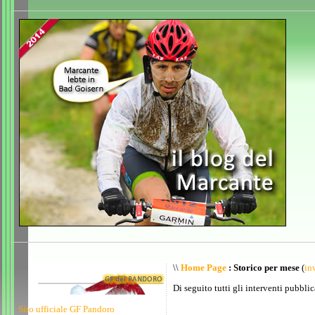
\\
Home Page
: Storico per mese
(
inv
Di seguito tutti gli interventi pubblic
Sito ufficiale GF Pandoro