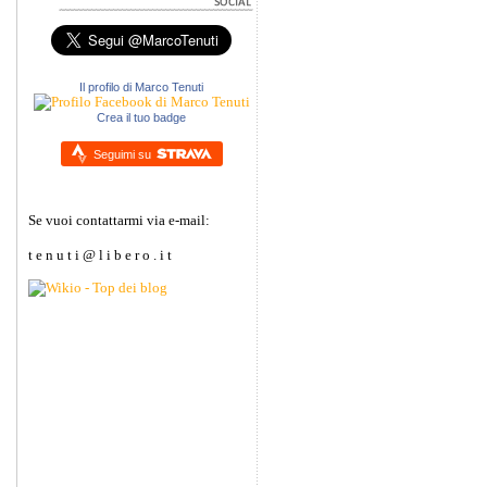
Il profilo di Marco Tenuti
Crea il tuo badge
Seguimi su
Se vuoi contattarmi via e-mail:
t e n u t i @ l i b e r o . i t