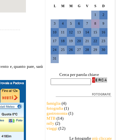
L
M
M
G
V
S
D
1
2
3
4
5
6
7
8
9
10
11
12
13
14
15
16
17
18
19
20
21
22
23
24
25
26
27
28
29
30
31
vento e, quanto pare, sarà
Cerca per parola chiave
famiglia
(4)
fotografia
(1)
gastronomia
(1)
MTB
(14)
rally
(2)
viaggi
(12)
Le fotografie
più cliccate