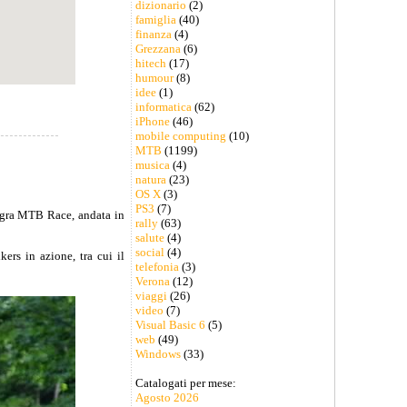
dizionario
(2)
famiglia
(40)
finanza
(4)
Grezzana
(6)
hitech
(17)
humour
(8)
idee
(1)
informatica
(62)
iPhone
(46)
mobile computing
(10)
MTB
(1199)
musica
(4)
natura
(23)
OS X
(3)
PS3
(7)
eogra MTB Race, andata in
rally
(63)
salute
(4)
social
(4)
kers in azione, tra cui il
telefonia
(3)
Verona
(12)
viaggi
(26)
video
(7)
Visual Basic 6
(5)
web
(49)
Windows
(33)
Catalogati per mese:
Agosto 2026