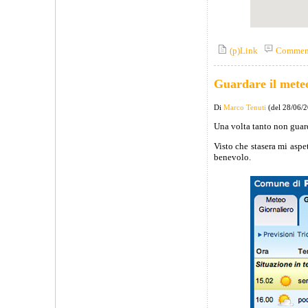
(p)Link
Commen
Guardare il mete
Di
Marco Tenuti
(del 28/06/
Una volta tanto non guard
Visto che stasera mi aspet
benevolo.