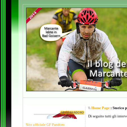
\\
Home Page
: Storico 
Di seguito tutti gli inter
Sito ufficiale GF Pandoro