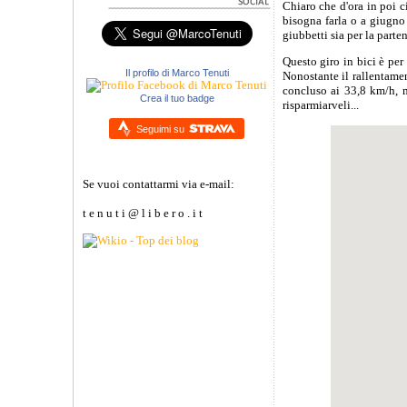
Chiaro che d'ora in poi c
bisogna farla o a giugno 
giubbetti sia per la parte
Questo giro in bici è per
Il profilo di Marco Tenuti
Nonostante il rallentame
concluso ai 33,8 km/h, m
Crea il tuo badge
risparmiarveli...
Seguimi su
Se vuoi contattarmi via e-mail:
t e n u t i @ l i b e r o . i t