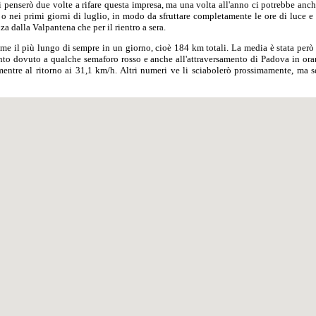
i penserò due volte a rifare questa impresa, ma una volta all'anno ci potrebbe anch
o nei primi giorni di luglio, in modo da sfruttare completamente le ore di luce e 
nza dalla Valpantena che per il rientro a sera.
 me il più lungo di sempre in un giorno, cioè 184 km totali. La media è stata però
nto dovuto a qualche semaforo rosso e anche all'attraversamento di Padova in orar
entre al ritorno ai 31,1 km/h. Altri numeri ve li sciabolerò prossimamente, ma s