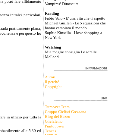
na potrò fare affidamento
Vampires! Dinosaurs!
Reading
enza intralci particolari,
Fabio Volo - E' una vita che ti aspetto
Michael Guillen - Le 5 equazioni che
hanno cambiato il mondo
trada praticamente piana,
Sophie Kinsella - I love shopping a
ercorrenza e per questo ho
New York
Watching
Mia moglie consiglia Le sorelle
McLeod
Autori
Il perché
Copyright
Turnover Team
Gruppo Ciclisti Grezzana
Blog del Bazzo
re in ufficio per tutta la
Ghelafemo
Puntopower
robabilmente alle 5.30 ed
Tencas