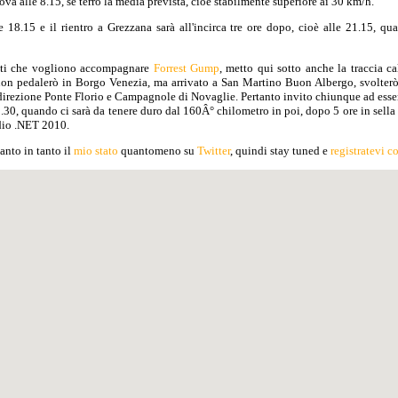
ova alle 8.15, se terrò la media prevista, cioè stabilmente superiore ai 30 km/h.
le 18.15 e il rientro a Grezzana sarà all'incirca tre ore dopo, cioè alle 21.15, q
nti che vogliono accompagnare
Forrest Gump
, metto qui sotto anche la traccia 
 non pedalerò in Borgo Venezia, ma arrivato a San Martino Buon Albergo, svolterò 
 direzione Ponte Florio e Campagnole di Novaglie. Pertanto invito chiunque ad esse
30, quando ci sarà da tenere duro dal 160Â° chilometro in poi, dopo 5 ore in sella al
udio .NET 2010.
anto in tanto il
mio stato
quantomeno su
Twitter
, quindi stay tuned e
registratevi c