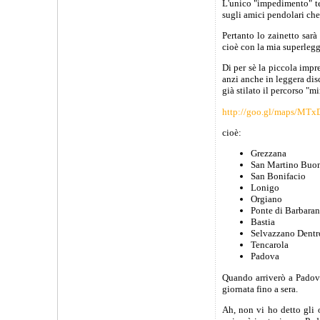
L'unico "impedimento" te
sugli amici pendolari che
Pertanto lo zainetto sarà
cioè con la mia superlegge
Di per sè la piccola imp
anzi anche in leggera dis
già stilato il percorso "
http://goo.gl/maps/MTx
cioè:
Grezzana
San Martino Buon
San Bonifacio
Lonigo
Orgiano
Ponte di Barbara
Bastia
Selvazzano Dentr
Tencarola
Padova
Quando arriverò a Padova,
giornata fino a sera.
Ah, non vi ho detto gli o