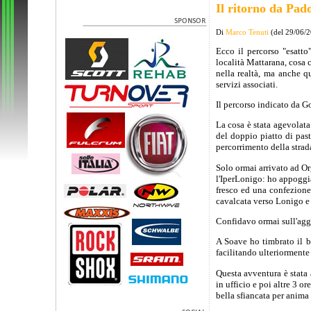
Il ritorno da Pad
Di
Marco Tenuti
(del 29/06/
Ecco il percorso "esatto
località Mattarana, cosa c
nella realtà, ma anche q
servizi associati.
Il percorso indicato da Go
La cosa è stata agevolata
del doppio piatto di past
percorrimento della strad
Solo ormai arrivato ad O
l'IperLonigo: ho appoggia
fresco ed una confezione 
cavalcata verso Lonigo e p
Confidavo ormai sull'agg
A Soave ho timbrato il b
facilitando ulteriormente 
Questa avventura è stata 
in ufficio e poi altre 3 or
bella sfiancata per anima