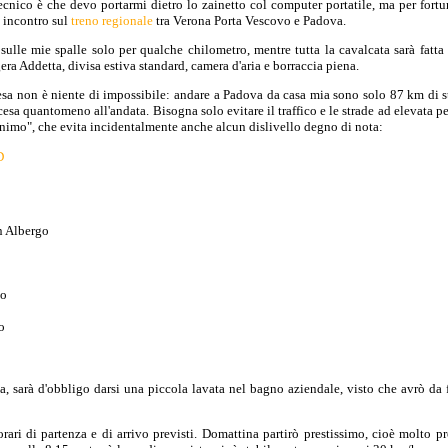
cnico è che devo portarmi dietro lo zainetto col computer portatile, ma per fortu
 incontro sul
treno regionale
tra Verona Porta Vescovo e Padova.
 sulle mie spalle solo per qualche chilometro, mentre tutta la cavalcata sarà fatta s
ra Addetta, divisa estiva standard, camera d'aria e borraccia piena.
resa non è niente di impossibile: andare a Padova da casa mia sono solo 87 km di s
cesa quantomeno all'andata. Bisogna solo evitare il traffico e le strade ad elevata p
minimo", che evita incidentalmente anche alcun dislivello degno di nota:
D
 Albergo
no
o
 sarà d'obbligo darsi una piccola lavata nel bagno aziendale, visto che avrò da fa
rari di partenza e di arrivo previsti. Domattina partirò prestissimo, cioè molto p