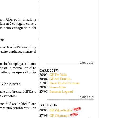
Buon Albergo in direzione
rada non è collegata come è
o della cartografia e dei
amo.
e uscivo da Padova, forte
attito cardiaco, mentre il
o che ho ripiegato dentro
go di un mezzo litro di te
GARE 2017?
raffica, ho ripreso la mia
26/03:
GF Tre Valli
30/04:
GF del Durello
21/05:
Passo Buole Extreme
o Buon Albergo.
28/05:
Soave Bike
ie alla brezza dell'Est e
25/06:
Lessinia Legend
la Germania.
mo di 3 ore in bici, 9 ore
GARE 2016
lavoro può considerarsi una
26/06:
6H Valpolicella
27/08:
GF d'Autunno