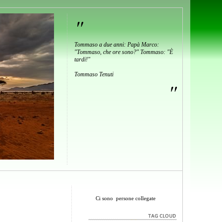
"
Tommaso a due anni: Papà Marco:
"Tommaso, che ore sono?" Tommaso: "È
tardi!"
Tommaso Tenuti
"
Ci sono
persone collegate