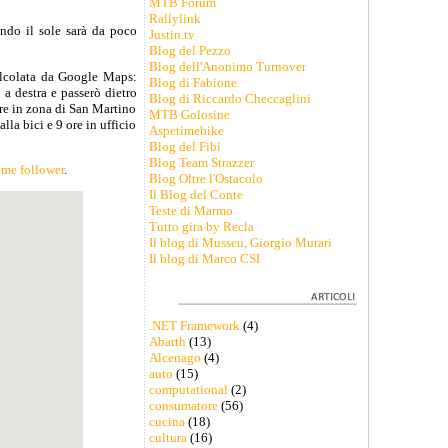
MTB Forum
Rallylink
uando il sole sarà da poco
Justin.tv
Blog del Pezzo
Blog dell'Anonimo Turnover
calcolata da Google Maps:
Blog di Fabione
a destra e passerò dietro
Blog di Riccardo Checcaglini
re in zona di San Martino
MTB Golosine
la bici e 9 ore in ufficio
Aspetimebike
Blog del Fibi
Blog Team Strazzer
ome follower
.
Blog Oltre l'Ostacolo
Il Blog del Conte
Teste di Marmo
Tutto gira by Recla
Il blog di Musseu, Giorgio Murari
Il blog di Marco CSI
.NET Framework
(4)
Abarth
(13)
Alcenago
(4)
auto
(15)
computational
(2)
consumatore
(56)
cucina
(18)
cultura
(16)