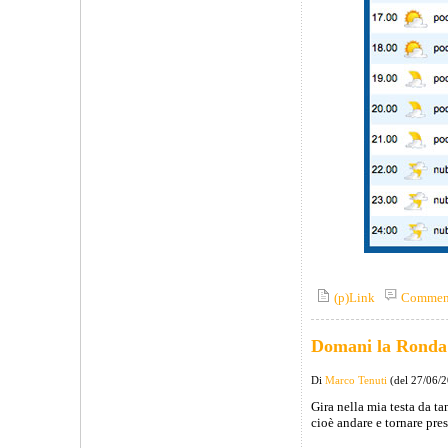
(p)Link
Commen
Domani la Ronda
Di
Marco Tenuti
(del 27/06/
Gira nella mia testa da t
cioè andare e tornare pres