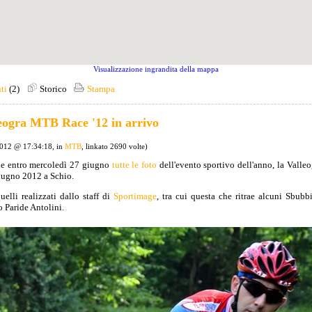
Visualizzazione ingrandita della mappa
ti
(2)
Storico
Stampa
leogra MTB Race '12 in arrivo
2012 @ 17:34:18, in
MTB
, linkato 2690 volte)
ne entro mercoledì 27 giugno
tutte le foto
dell'evento sportivo dell'anno, la Vall
iugno 2012 a Schio.
uelli realizzati dallo staff di
Sportimage
, tra cui questa che ritrae alcuni Sbubbi
o Paride Antolini.