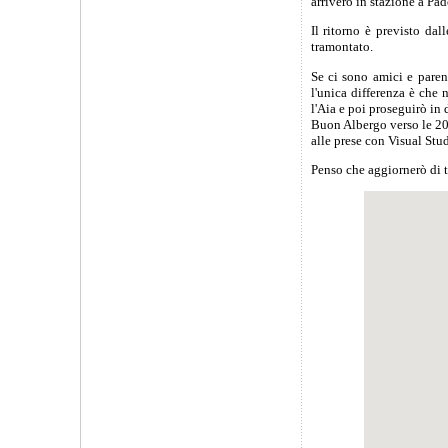
arriverò in stazione a Pad
Il ritorno è previsto dal
tramontato.
Se ci sono amici e pare
l'unica differenza è che
l'Aia e poi proseguirò in
Buon Albergo verso le 20.
alle prese con Visual St
Penso che aggiornerò di t