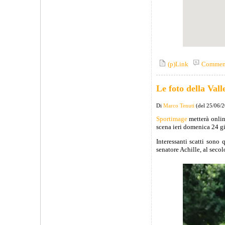
(p)Link
Commen
Le foto della Val
Di
Marco Tenuti
(del 25/06/
Sportimage
metterà onli
scena ieri domenica 24 g
Interessanti scatti sono q
senatore Achille, al secol