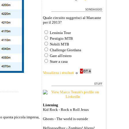
Quale circuito suggerisci al Marcante
per il 2013?
Lessinia Tour
Prestigio MTB
Nobili MTB
Challenge Giordana
Gare all'estero
Stare a casa
Visualizza i risultati
o
Listening
Kid Rock - Rock n Roll Jesus
io questa piccola impresa,
Ghosts - The world is outside
Hellogoodbye - Zombies! Aliens!