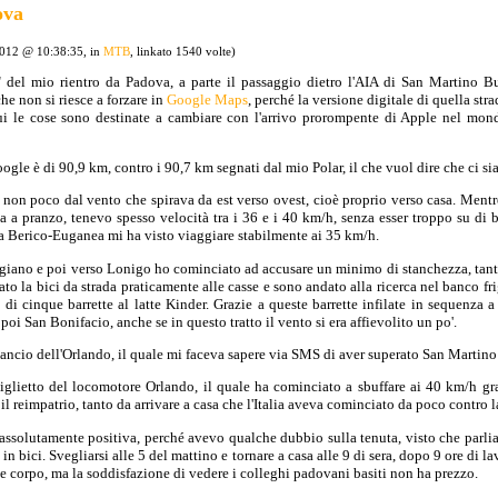
ova
2012 @ 10:38:35, in
MTB
, linkato 1540 volte)
" del mio rientro da Padova, a parte il passaggio dietro l'AIA di San Martino 
he non si riesce a forzare in
Google Maps
, perché la versione digitale di quella st
ui le cose sono destinate a cambiare con l'arrivo prorompente di Apple nel mond
ogle è di 90,9 km, contro i 90,7 km segnati dal mio Polar, il che vuol dire che ci si
 non poco dal vento che spirava da est verso ovest, cioè proprio verso casa. Mentr
a a pranzo, tenevo spesso velocità tra i 36 e i 40 km/h, senza esser troppo su di b
a Berico-Euganea mi ha visto viaggiare stabilmente ai 35 km/h.
rgiano e poi verso Lonigo ho cominciato ad accusare un minimo di stanchezza, tant
to la bici da strada praticamente alle casse e sono andato alla ricerca nel banco fri
di cinque barrette al latte Kinder. Grazie a queste barrette infilate in sequenza a 
oi San Bonifacio, anche se in questo tratto il vento si era affievolito un po'.
ancio dell'Orlando, il quale mi faceva sapere via SMS di aver superato San Martin
iglietto del locomotore Orlando, il quale ha cominciato a sbuffare ai 40 km/h graz
il reimpatrio, tanto da arrivare a casa che l'Italia aveva cominciato da poco contro 
assolutamente positiva, perché avevo qualche dubbio sulla tenuta, visto che parlia
e in bici. Svegliarsi alle 5 del mattino e tornare a casa alle 9 di sera, dopo 9 ore di 
 e corpo, ma la soddisfazione di vedere i colleghi padovani basiti non ha prezzo.