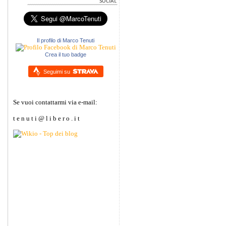
Il profilo di Marco Tenuti
Crea il tuo badge
Seguimi su
Se vuoi contattarmi via e-mail:
t e n u t i @ l i b e r o . i t