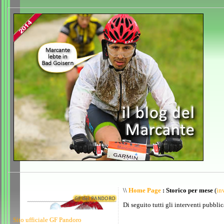
\\
Home Page
: Storico per mese
(
inv
Di seguito tutti gli interventi pubblic
Sito ufficiale GF Pandoro