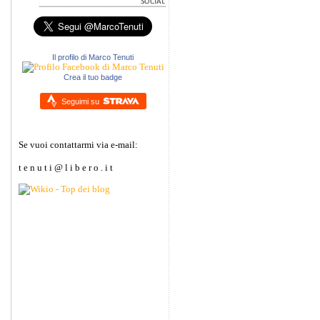
Il profilo di Marco Tenuti
Crea il tuo badge
Seguimi su
Se vuoi contattarmi via e-mail:
t e n u t i @ l i b e r o . i t