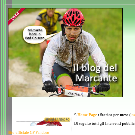
\\
Home Page
: Storico per mese
(
inv
Di seguito tutti gli interventi pubblic
Sito ufficiale GF Pandoro