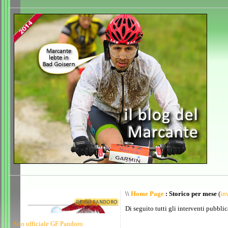
\\
Home Page
: Storico per mese
(
inv
Di seguito tutti gli interventi pubblic
Sito ufficiale GF Pandoro