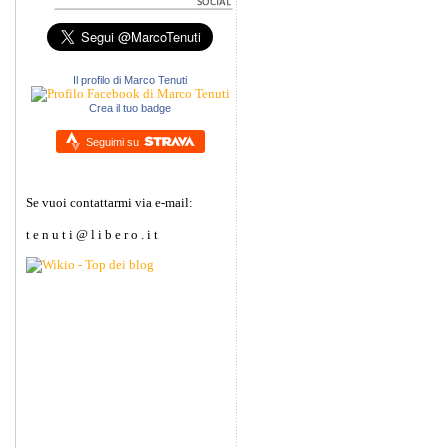
Il profilo di Marco Tenuti
Crea il tuo badge
Seguimi su
Se vuoi contattarmi via e-mail:
t e n u t i @ l i b e r o . i t