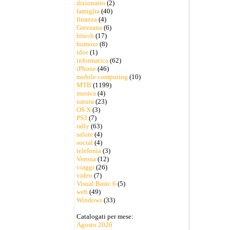
dizionario
(2)
famiglia
(40)
finanza
(4)
Grezzana
(6)
hitech
(17)
humour
(8)
idee
(1)
informatica
(62)
iPhone
(46)
mobile computing
(10)
MTB
(1199)
musica
(4)
natura
(23)
OS X
(3)
PS3
(7)
rally
(63)
salute
(4)
social
(4)
telefonia
(3)
Verona
(12)
viaggi
(26)
video
(7)
Visual Basic 6
(5)
web
(49)
Windows
(33)
Catalogati per mese:
Agosto 2026