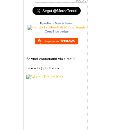
Il profilo di Marco Tenuti
Crea il tuo badge
Seguimi su
Se vuoi contattarmi via e-mail:
t e n u t i @ l i b e r o . i t