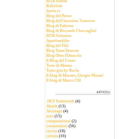
MTB Forum
Rallylink
Justin.tv
Blog del Pezzo
Blog dell'Anonimo Turnover
Blog di Fabione
Blog di Riccardo Checcaglini
MTB Golosine
Aspetimebike
Blog del Fibi
Blog Team Strazzer
Blog Oltre l'Ostacolo
Il Blog del Conte
Teste di Marmo
Tutto gira by Recla
Il blog di Musseu, Giorgio Murari
Il blog di Marco CSI
.NET Framework
(4)
Abarth
(13)
Alcenago
(4)
auto
(15)
computational
(2)
consumatore
(56)
cucina
(18)
cultura
(16)