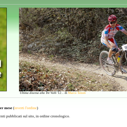
Ultima discesa alla Tre Valli '12...
di
Marco Tenuti
per mese
(
inverti l'ordine
)
venti pubblicati sul sito, in ordine cronologico.