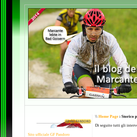
\\
Home Page
: Storico 
Di seguito tutti gli inter
Sito ufficiale GF Pandoro