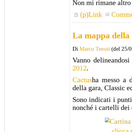
Non mi rimane altro c
(p)Link
Comme
La mappa della
Di
Marco Tenuti
(del 25/
Vanno delineandosi i
2012
.
Cactus
ha messo a di
della gara, Classic 
Sono indicati i punt
nonché i cartelli de
clicca 