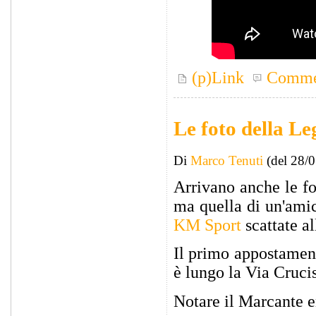
(p)Link
Comme
Le foto della L
Di
Marco Tenuti
(del 28/
Arrivano anche le fot
ma quella di un'amica
KM Sport
scattate a
Il primo appostament
è lungo la Via Cruc
Notare il Marcante en