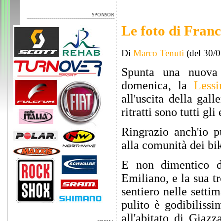
Le foto di Franc
Di
Marco Tenuti
(del 30/
Spunta una nuova 
domenica, la
Less
all'uscita della gal
ritratti sono tutti g
Ringrazio anch'io p
alla comunità dei bi
E non dimentico di
Emiliano, e la sua tr
sentiero nelle setti
pulito è godibilissi
all'abitato di Giaz