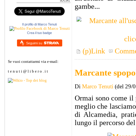
gambe...
Il profilo di Marco Tenuti
Crea il tuo badge
clic
Seguimi su
(p)Link
Comme
Se vuoi contattarmi via e-mail:
Marcante spopol
t e n u t i @ l i b e r o . i t
Di
Marco Tenuti
(del 29/
Ormai sono come il 
meglio che lasciamo 
di Alcamedia, prat
lungo il percorso de