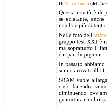
Di
Marco Tenuti
(del 25/
Questa novità è di p
sé eclatante, anche 
non lo è più di tanto
Nelle foto dell'
artico
gruppo test XX1 è no
ma soprattutto il fa
dai pacchi pignoni.
In passato abbiamo 
siamo arrivati all'1
SRAM vuole allargar
così facendo veni
diminuendo ovviame
guarnitura e col risp