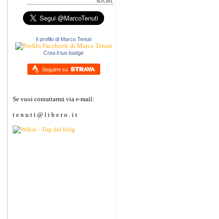
Il profilo di Marco Tenuti
Crea il tuo badge
Seguimi su
Se vuoi contattarmi via e-mail:
t e n u t i @ l i b e r o . i t