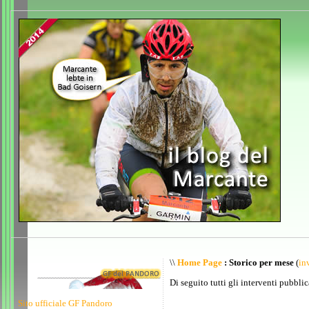
\\
Home Page
: Storico per mese
(
inv
Di seguito tutti gli interventi pubblic
Sito ufficiale GF Pandoro