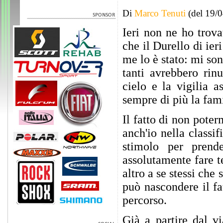
Di
Marco Tenuti
(del 19/
Ieri non ne ho trov
che il Durello di ieri
me lo è stato: mi son
tanti avrebbero rin
cielo e la vigilia 
sempre di più la fam
Il fatto di non poter
anch'io nella classi
stimolo per prend
assolutamente fare t
altro a se stessi che 
può nascondere il fa
percorso.
Già a partire dal v