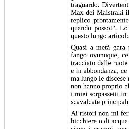
traguardo. Diverten
Max dei Maistraki i
replico prontament
quando posso!". Lo 
questo lungo articolo
Quasi a metà gara p
fango ovunuque, ce 
tracciato dalle ruot
e in abbondanza, ce 
ma lungo le discese 
non hanno proprio e
i miei sorpassetti in
scavalcate principal
Ai ristori non mi fe
bicchiere o di acqua
siano i crampi, per