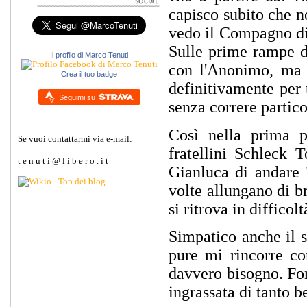
capisco subito che no
vedo il Compagno di 
Sulle prime rampe de
Il profilo di Marco Tenuti
con l'Anonimo, ma g
Crea il tuo badge
definitivamente per 
Seguimi su
senza correre partico
Così nella prima p
Se vuoi contattarmi via e-mail:
fratellini Schleck
t e n u t i @ l i b e r o . i t
Gianluca di andare 
volte allungano di br
si ritrova in difficol
Simpatico anche il s
pure mi rincorre con
davvero bisogno. For
ingrassata di tanto b