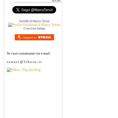
Il profilo di Marco Tenuti
Crea il tuo badge
Seguimi su
Se vuoi contattarmi via e-mail:
t e n u t i @ l i b e r o . i t