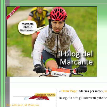
\\
Home Page
: Storico per mese
(
inv
Di seguito tutti gli interventi pubblic
Sito ufficiale GF Pandoro