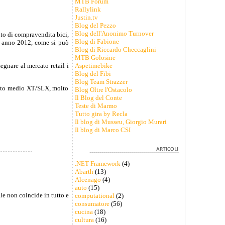
MTB Forum
Rallylink
Justin.tv
Blog del Pezzo
Blog dell'Anonimo Turnover
to di compravendita bici,
Blog di Fabione
9 anno 2012, come si può
Blog di Riccardo Checcaglini
MTB Golosine
gnare al mercato retail i
Aspetimebike
Blog del Fibi
Blog Team Strazzer
ento medio XT/SLX, molto
Blog Oltre l'Ostacolo
Il Blog del Conte
Teste di Marmo
Tutto gira by Recla
Il blog di Musseu, Giorgio Murari
Il blog di Marco CSI
.NET Framework
(4)
Abarth
(13)
Alcenago
(4)
auto
(15)
le non coincide in tutto e
computational
(2)
consumatore
(56)
cucina
(18)
cultura
(16)