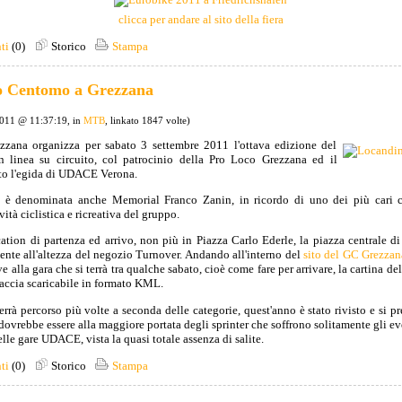
clicca per andare al sito della fiera
ti
(0)
Storico
Stampa
o Centomo a Grezzana
2011 @ 11:37:19, in
MTB
, linkato 1847 volte)
ezzana organizza per sabato 3 settembre 2011 l'ottava edizione del
 linea su circuito, col patrocinio della Pro Loco Grezzana ed il
to l'egida di UDACE Verona.
o è denominata anche Memorial Franco Zanin, in ricordo di uno dei più cari ci
vità ciclistica e ricreativa del gruppo.
ation di partenza ed arrivo, non più in Piazza Carlo Ederle, la piazza centrale di
ente all'altezza del negozio Turnover. Andando all'interno del
sito del GC Grezzan
ve alla gara che si terrà tra qualche sabato, cioè come fare per arrivare, la cartina de
accia scaricabile in formato KML.
verrà percorso più volte a seconda delle categorie, quest'anno è stato rivisto e si p
dovrebbe essere alla maggiore portata degli sprinter che soffrono solitamente gli eve
delle gare UDACE, vista la quasi totale assenza di salite.
ti
(0)
Storico
Stampa