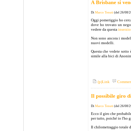
A Brisbane si ven
Di
Marco Tenuti
(del 26/08/
Oggi pomeriggio ho cerca
dove ho trovato un nego
vedere da questa
inserzi
Non sono ancora i modell
nuovi modelli.
Questa che vedete sotto
simile alla bici di Anoni
(p)Link
Commen
Il possibile giro d
Di
Marco Tenuti
(del 26/08/
Ecco il giro che probabilm
per tutto, poiché io l'ho 
Il chilometraggio totale 