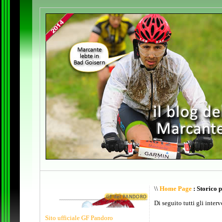
\\
Home Page
: Storico 
Di seguito tutti gli inter
Sito ufficiale GF Pandoro