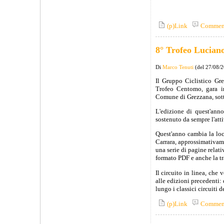
(p)Link
Commen
8° Trofeo Lucian
Di
Marco Tenuti
(del 27/08/
Il Gruppo Ciclistico Gr
Trofeo Centomo, gara in
Comune di Grezzana, sot
L'edizione di quest'ann
sostenuto da sempre l'atti
Quest'anno cambia la loc
Carrara, approssimativam
una serie di pagine relati
formato PDF e anche la tr
Il circuito in linea, che 
alle edizioni precedenti: 
lungo i classici circuiti 
(p)Link
Commen