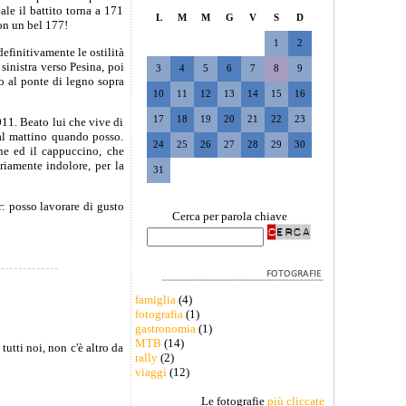
le il battito torna a 171
L
M
M
G
V
S
D
con un bel 177!
1
2
efinitivamente le ostilità
sinistra verso Pesina, poi
3
4
5
6
7
8
9
no al ponte di legno sopra
10
11
12
13
14
15
16
17
18
19
20
21
22
23
11. Beato lui che vive di
 al mattino quando posso.
24
25
26
27
28
29
30
he ed il cappuccino, che
riamente indolore, per la
31
: posso lavorare di gusto
Cerca per parola chiave
famiglia
(4)
fotografia
(1)
gastronomia
(1)
MTB
(14)
utti noi, non c'è altro da
rally
(2)
viaggi
(12)
Le fotografie
più cliccate