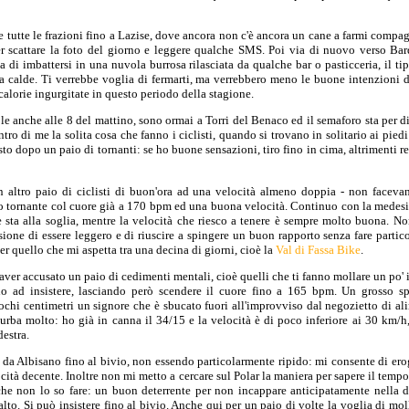
tutte le frazioni fino a Lazise, dove ancora non c'è ancora un cane a farmi compag
 scattare la foto del giorno e leggere qualche SMS. Poi via di nuovo verso Bar
 di imbattersi in una nuvola burrosa rilasciata da qualche bar o pasticceria, il ti
 calde. Ti verrebbe voglia di fermarti, ma verrebbero meno le buone intenzioni del
calorie ingurgitate in questo periodo della stagione.
e anche alle 8 del mattino, sono ormai a Torri del Benaco ed il semaforo sta per di
ro di me la solita cosa che fanno i ciclisti, quando si trovano in solitario ai piedi
o dopo un paio di tornanti: se ho buone sensazioni, tiro fino in cima, altrimenti r
 altro paio di ciclisti di buon'ora ad una velocità almeno doppia - non faceva
imo tornante col cuore già a 170 bpm ed una buona velocità. Continuo con la medes
e sta alla soglia, mentre la velocità che riesco a tenere è sempre molto buona. N
ssione di essere leggero e di riuscire a spingere un buon rapporto senza fare partico
er quello che mi aspetta tra una decina di giorni, cioè la
Val di Fassa Bike
.
ver accusato un paio di cedimenti mentali, cioè quelli che ti fanno mollare un po' 
no ad insistere, lasciando però scendere il cuore fino a 165 bpm. Un grosso spa
ochi centimetri un signore che è sbucato fuori all'improvviso dal negozietto di ali
rba molto: ho già in canna il 34/15 e la velocità è di poco inferiore ai 30 km/h, 
estra.
da Albisano fino al bivio, non essendo particolarmente ripido: mi consente di er
ità decente. Inoltre non mi metto a cercare sul Polar la maniera per sapere il tempo 
che non lo so fare: un buon deterrente per non incappare anticipatamente nella d
lto. Si può insistere fino al bivio. Anche qui per un paio di volte la voglia di mo