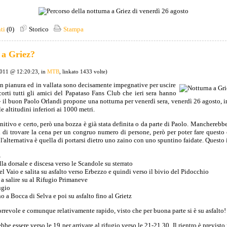
ti
(0)
Storico
Stampa
 a Griez?
2011 @ 12:20:23, in
MTB
, linkato 1433 volte)
in pianura ed in vallata sono decisamente impegnative per uscire
corti tutti gli amici del Papataso Fans Club che ieri sera hanno
- il buon Paolo Orlandi propone una notturna per venerdì sera, venerdì 26 agosto, in 
e altitudini inferiori ai 1000 metri.
nitivo e certo, però una bozza è già stata definita o da parte di Paolo. Mancherebbe
si di trovare la cena per un congruo numero di persone, però per poter fare questo 
 l'alternativa è quella di portarsi dietro uno zaino con uno spuntino faidate. Questo
z
a dorsale e discesa verso le Scandole su sterrato
l Vaio e salita su asfalto verso Erbezzo e quindi verso il bivio del Pidocchio
 a salire su al Rifugio Primaneve
ugio
no a Bocca di Selva e poi su asfalto fino al Grietz
correvole e comunque relativamente rapido, visto che per buona parte si è su asfalto!
bbe essere verso le 19 per arrivare al rifugio verso le 21-21.30. Il rientro è previs