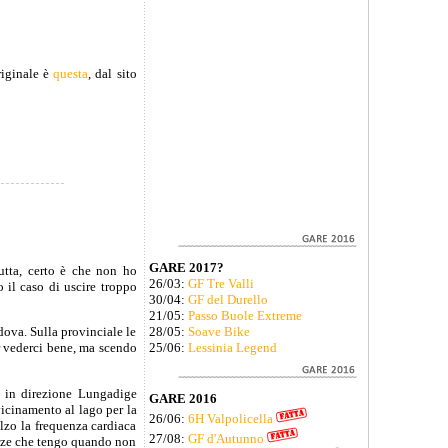
riginale è
questa
, dal sito
GARE 2017?
tutta, certo è che non ho
26/03:
GF Tre Valli
 il caso di uscire troppo
30/04:
GF del Durello
21/05:
Passo Buole Extreme
dova. Sulla provinciale le
28/05:
Soave Bike
er vederci bene, ma scendo
25/06:
Lessinia Legend
o in direzione Lungadige
GARE 2016
vvicinamento al lago per la
26/06:
6H Valpolicella
lzo la frequenza cardiaca
27/08:
GF d'Autunno
uenze che tengo quando non