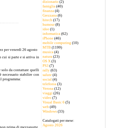
dizionario
(2)
famiglia
(40)
finanza
(4)
Grezzana
(6)
hitech
(17)
humour
(8)
idee
(1)
informatica
(62)
iPhone
(46)
mobile computing
(10)
MTB
(1199)
musica
(4)
natura
(23)
cui si parte e si arriva in
OS X
(3)
PS3
(7)
 solo da contattare quelli
rally
(63)
è necessario stabilire con
salute
(4)
 il programma:
social
(4)
telefonia
(3)
Verona
(12)
viaggi
(26)
video
(7)
Visual Basic 6
(5)
web
(49)
Windows
(33)
Catalogati per mese:
Agosto 2026
to non prima di mezzanotte,