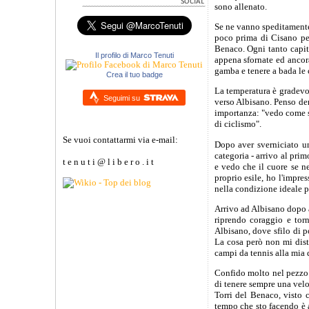
sono allenato.
Se ne vanno speditamente 
poco prima di Cisano per
Benaco. Ogni tanto capita
Il profilo di Marco Tenuti
appena sfornate ed ancora
gamba e tenere a bada le 
Crea il tuo badge
La temperatura è gradevol
Seguimi su
verso Albisano. Penso dent
importanza: "vedo come st
di ciclismo".
Se vuoi contattarmi via e-mail:
Dopo aver sverniciato un
categoria - arrivo al pr
t e n u t i @ l i b e r o . i t
e vedo che il cuore se n
proprio esile, ho l'impre
nella condizione ideale p
Arrivo ad Albisano dopo a
riprendo coraggio e tor
Albisano, dove sfilo di p
La cosa però non mi distu
campi da tennis alla mia d
Confido molto nel pezzo 
di tenere sempre una veloc
Torri del Benaco, visto 
tempo che sto facendo è a