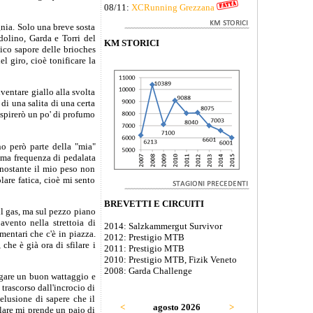
08/11:
XCRunning Grezzana
nia. Solo una breve sosta
dolino, Garda e Torri del
KM STORICI
pico sapore delle brioches
 giro, cioè tonificare la
ventare giallo alla svolta
 di una salita di una certa
espirerò un po' di profumo
no però parte della "mia"
ima frequenza di pedalata
onostante il mio peso non
lare fatica, cioè mi sento
BREVETTI E CIRCUITI
il gas, ma sul pezzo piano
vento nella strettoia di
2014: Salzkammergut Survivor
mentari che c'è in piazza.
2012: Prestigio MTB
che è già ora di sfilare i
2011: Prestigio MTB
2010: Prestigio MTB, Fizik Veneto
2008: Garda Challenge
ogare un buon wattaggio e
trascorso dall'incrocio di
elusione di sapere che il
<
agosto 2026
>
llare mi prende un paio di