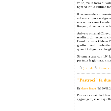
volte, ma la forza di vo
bpm ed infilo l'ultimo tor
Il responso del cronometr
col mio corpo e scelgo un
una svolta verso Ceredell
Ragano, dove imbocco la 
Arrivato ormai al Chievo,
rendita... gli racconto c
Ormai in zona Chievo l'
gradisco molto volentier
quantità di gnocca che già
Si torna a casa con 104 
per tutta la giornata, vis
(p)Link
Commen
"Pastroci" fa due
Di
Marco Tenuti
(del 30/08/
Pastroci, è così che Elisa
aggiungere, se non quell