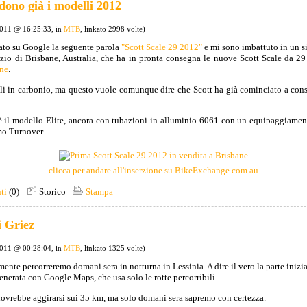
dono già i modelli 2012
2011 @ 16:25:33, in
MTB
, linkato 2998 volte)
to su Google la seguente parola
"Scott Scale 29 2012"
e mi sono imbattuto in un si
zio di Brisbane, Australia, che ha in pronta consegna le nuove Scott Scale da 2
one
.
i in carbonio, ma questo vuole comunque dire che Scott ha già cominciato a conse
 è il modello Elite, ancora con tubazioni in alluminio 6061 con un equipaggiam
mo Turnover.
clicca per andare all'inserzione su BikeExchange.com.au
ti
(0)
Storico
Stampa
i Griez
2011 @ 00:28:04, in
MTB
, linkato 1325 volte)
ente percorreremo domani sera in notturna in Lessinia. A dire il vero la parte inizia
generata con Google Maps, che usa solo le rotte percorribili.
dovrebbe aggirarsi sui 35 km, ma solo domani sera sapremo con certezza.