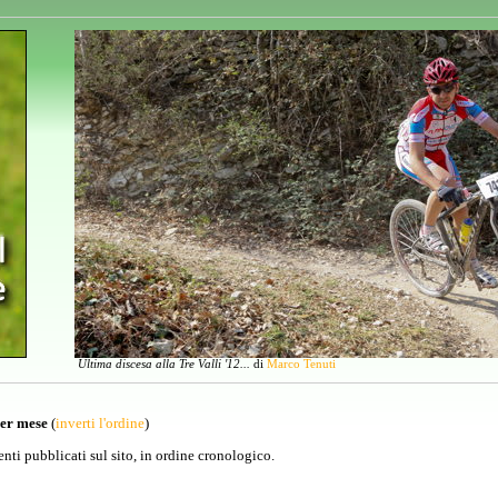
Ultima discesa alla Tre Valli '12...
di
Marco Tenuti
per mese
(
inverti l'ordine
)
venti pubblicati sul sito, in ordine cronologico.