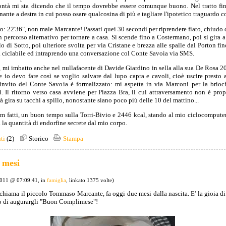
lontà mi sta dicendo che il tempo dovrebbe essere comunque buono. Nel tratto fina
nante a destra in cui posso osare qualcosina di più e tagliare l'ipotetico traguardo 
o: 22'36", non male Marcante! Passati quei 30 secondi per riprendere fiato, chiudo d
 percorso alternativo per tornare a casa. Si scende fino a Costermano, poi si gira a 
o di Sotto, poi ulteriore svolta per via Cristane e brezza alle spalle dal Porton fi
ciclabile ed intraprendo una conversazione col Conte Savoia via SMS.
 mi imbatto anche nel nullafacente di Davide Giardino in sella alla sua De Rosa 20
he io devo fare così se voglio salvare dal lupo capra e cavoli, cioè uscire presto
invito del Conte Savoia è formalizzato: mi aspetta in via Marconi per la brioc
i. Il ritorno verso casa avviene per Piazza Bra, il cui attraversamento non è prop
 gira su tacchi a spillo, nonostante siano poco più delle 10 del mattino...
km fatti, un buon tempo sulla Torri-Bivio e 2446 kcal, stando al mio ciclocomputer
ta la quantità di endorfine secrete dal mio corpo.
ti
(2)
Storico
Stampa
 mesi
2011 @ 07:09:41, in
famiglia
, linkato 1375 volte)
 chiama il piccolo Tommaso Marcante, fa oggi due mesi dalla nascita. E' la gioia di t
o di augurargli "Buon Complimese"!