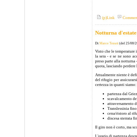
(p)Link
Commen
Notturna d'estate
Di
Marco Tenuti
(del 25/08/
Visto che le temperature 
la sera - e se ne sono ac
preso parte alla notturna 
quota, lasciando perdere l
Attualmente niente è defi
del rifugio per assicurar
certezza in quanti siamo:
partenza dal Grie
scavalcamento dell
attraversamento de
Translessinia fino
cena/ristoro al rif
discesa sterrata fi
Il giro non è corto, ma s
L'orario di partenza dovre