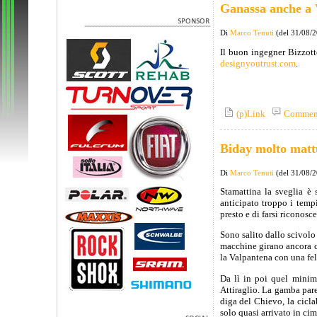
Ganassa anche a 
Di
Marco Tenuti
(del 31/08/
Il buon ingegner Bizzott
designyoutrust.com
.
(p)Link
Commen
Biday molto mattu
Di
Marco Tenuti
(del 31/08/
Stamattina la sveglia è 
anticipato troppo i temp
presto e di farsi riconosc
Sono salito dallo scivolo
macchine girano ancora co
la Valpantena con una feli
Da lì in poi quel minim
Attiraglio. La gamba pare 
diga del Chievo, la cicla
solo quasi arrivato in cim