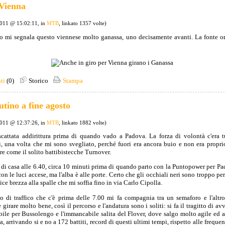
Vienna
2011 @ 15:02:11, in
MTB
, linkato 1357 volte)
o mi segnala questo viennese molto ganassa, uno decisamente avanti. La fonte o
ti
(0)
Storico
Stampa
tino a fine agosto
2011 @ 12:37:26, in
MTB
, linkato 1882 volte)
scattata addirittura prima di quando vado a Padova. La forza di volontà c'era 
i, una volta che mi sono svegliato, perché fuori era ancora buio e non era proprio
ere come il solito battibistecche Turnover.
 di casa alle 6.40, circa 10 minuti prima di quando parto con la Puntopower per Pa
n le luci accese, ma l'alba è alle porte. Certo che gli occhiali neri sono troppo p
ce brezza alla spalle che mi soffia fino in via Carlo Cipolla.
o di traffico che c'è prima delle 7.00 mi fa compagnia tra un semaforo e l'altr
girare molto bene, così il percorso e l'andatura sono i soliti: si fa il tragitto di a
bile per Bussolengo e l'immancabile salita del Flover, dove salgo molto agile ed a
a, arrivando si e no a 172 battiti, record di questi ultimi tempi, rispetto alle freq