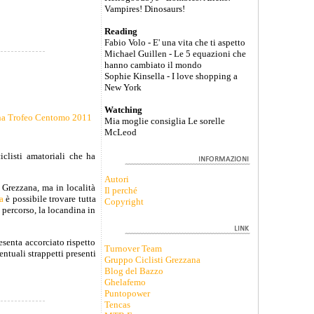
Vampires! Dinosaurs!
Reading
Fabio Volo - E' una vita che ti aspetto
Michael Guillen - Le 5 equazioni che
hanno cambiato il mondo
Sophie Kinsella - I love shopping a
New York
Watching
Mia moglie consiglia Le sorelle
McLeod
clisti amatoriali che ha
Autori
 Grezzana, ma in località
Il perché
a
è possibile trovare tutta
Copyright
l percorso, la locandina in
resenta accorciato rispetto
Turnover Team
ntuali strappetti presenti
Gruppo Ciclisti Grezzana
Blog del Bazzo
Ghelafemo
Puntopower
Tencas